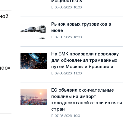
мощностью 8
фотоэлектрическую
с
08-08-2026, 10:00
систему
а
мощностью
ной
8
й
Рынок новых грузовиков в
Рынок
МВт
июле
новых
т
для
07-08-2026, 16:00
грузовиков
достижения
а
в
целей
июле
обезуглероживания
На БМК произвели проволоку
На
для обновления трамвайных
БМК
путей Москвы и Ярославля
ido»
произвели
07-08-2026, 11:00
проволоку
для
обновления
ЕС объявил окончательные
ЕС
трамвайных
пошлины на импорт
объявил
путей
холоднокатаной стали из пяти
окончательные
Москвы
стран
пошлины
и
07-08-2026, 10:01
на
Ярославля
импорт
холоднокатаной