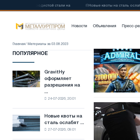
одству низкоуглеродистой стали на
📰
Новые квоты на сталь ослаб
Новости
Объявления
Пресс-ре
Главная
/ Материалы за 03.08.2023
Слоты
ПОПУЛЯРНОЕ
онлайн
в
казино
GravitHy
GravitHy
Адмирал
оформляет
оформляет
разрешения на
разрешения
...
на
24-07-2026, 20:01
строительство
Услуги
завода
автомобильной
по
Новые квоты на
Новые
студии
производству
сталь ослабят ...
квоты
«Автопозитив»
низкоуглеродистой
27-07-2026, 09:01
на
стали
сталь
на