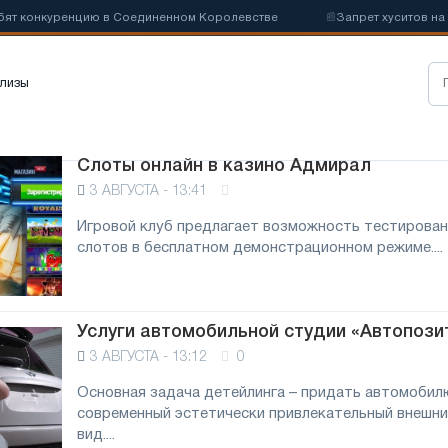
ят конкуренцию в Соединенном Королевстве
📰
Запрет хуситов на с
лизы
Слоты онлайн в казино Адмирал
3 АВГУСТА - 13:41
Игровой клуб предлагает возможность тестирован
слотов в бесплатном демонстрационном режиме....
Услуги автомобильной студии «Автопози
3 АВГУСТА - 13:12
0
Основная задача детейлинга – придать автомобил
современный эстетически привлекательный внешни
вид....