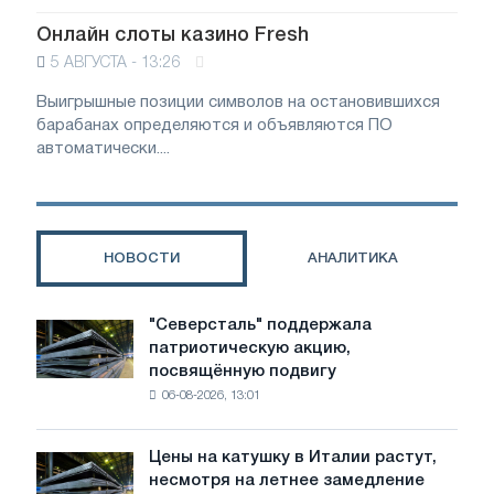
Онлайн слоты казино Fresh
5 АВГУСТА - 13:26
Выигрышные позиции символов на остановившихся
барабанах определяются и объявляются ПО
автоматически....
НОВОСТИ
АНАЛИТИКА
"Северсталь" поддержала
"Северсталь"
патриотическую акцию,
поддержала
посвящённую подвигу
патриотическую
06-08-2026, 13:01
акцию,
посвящённую
подвигу
Цены на катушку в Италии растут,
Цены
советской
несмотря на летнее замедление
на
авиации