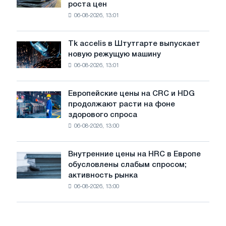
роста цен
катушку
в
06-08-2026, 13:01
в
годы
Италии
Великой
растут,
Отечественной
Tk accelis в Штутгарте выпускает
Tk
несмотря
войны
новую режущую машину
accelis
на
06-08-2026, 13:01
в
летнее
Штутгарте
замедление
выпускает
роста
Европейские цены на CRC и HDG
Европейские
новую
цен
продолжают расти на фоне
цены
режущую
здорового спроса
на
машину
06-08-2026, 13:00
CRC
и
HDG
Внутренние цены на HRC в Европе
Внутренние
продолжают
обусловлены слабым спросом;
цены
расти
активность рынка
на
на
06-08-2026, 13:00
HRC
фоне
в
здорового
Европе
спроса
обусловлены