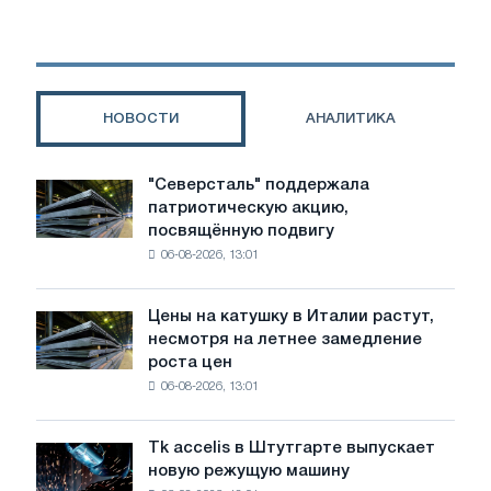
самые
распространенные
поломки
НОВОСТИ
АНАЛИТИКА
"Северсталь" поддержала
"Северсталь"
патриотическую акцию,
поддержала
посвящённую подвигу
патриотическую
06-08-2026, 13:01
акцию,
посвящённую
подвигу
Цены на катушку в Италии растут,
Цены
советской
несмотря на летнее замедление
на
авиации
роста цен
катушку
в
06-08-2026, 13:01
в
годы
Италии
Великой
растут,
Отечественной
Tk accelis в Штутгарте выпускает
Tk
несмотря
войны
новую режущую машину
accelis
на