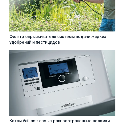
Фильтр
Фильтр опрыскивателя системы подачи жидких
опрыскивателя
удобрений и пестицидов
системы
подачи
жидких
удобрений
и
пестицидов
Котлы
Котлы Vaillant: самые распространенные поломки
Vaillant: