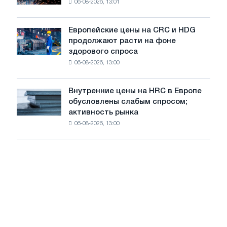
06-08-2026, 13:01
в
летнее
Штутгарте
замедление
выпускает
роста
Европейские цены на CRC и HDG
Европейские
новую
цен
продолжают расти на фоне
цены
режущую
здорового спроса
на
машину
06-08-2026, 13:00
CRC
и
HDG
Внутренние цены на HRC в Европе
Внутренние
продолжают
обусловлены слабым спросом;
цены
расти
активность рынка
на
на
06-08-2026, 13:00
HRC
фоне
в
здорового
Европе
спроса
обусловлены
слабым
спросом;
активность
рынка
замедляется
на