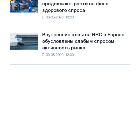
новую
цен
продолжают расти на фоне
цены
режущую
здорового спроса
на
машину
06-08-2026, 13:00
CRC
и
HDG
Внутренние цены на HRC в Европе
Внутренние
продолжают
обусловлены слабым спросом;
цены
расти
активность рынка
на
на
06-08-2026, 13:00
HRC
фоне
в
здорового
Европе
спроса
обусловлены
слабым
спросом;
активность
рынка
замедляется
на
фоне
летнего
затишья