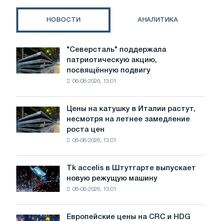
НОВОСТИ
АНАЛИТИКА
"Северсталь" поддержала
"Северсталь"
патриотическую акцию,
поддержала
посвящённую подвигу
патриотическую
06-08-2026, 13:01
акцию,
посвящённую
подвигу
Цены на катушку в Италии растут,
Цены
советской
несмотря на летнее замедление
на
авиации
роста цен
катушку
в
06-08-2026, 13:01
в
годы
Италии
Великой
растут,
Отечественной
Tk accelis в Штутгарте выпускает
Tk
несмотря
войны
новую режущую машину
accelis
на
06-08-2026, 13:01
в
летнее
Штутгарте
замедление
выпускает
роста
Европейские цены на CRC и HDG
Европейские