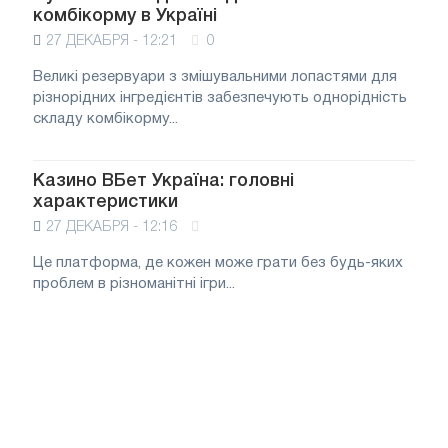
комбікорму в Україні
27 ДЕКАБРЯ - 12:21
0
Великі резервуари з змішувальними лопастями для
різнорідних інгредієнтів забезпечують однорідність
складу комбікорму...
Казино ВБет Україна: головні
характеристики
27 ДЕКАБРЯ - 12:16
Це платформа, де кожен може грати без будь-яких
проблем в різноманітні ігри...