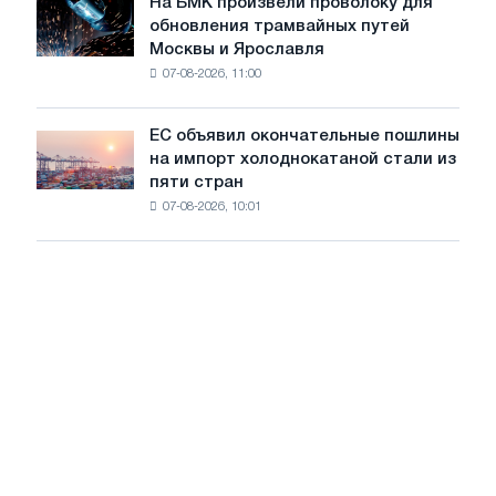
На БМК произвели проволоку для
целей
На
обновления трамвайных путей
обезуглероживания
БМК
Москвы и Ярославля
произвели
07-08-2026, 11:00
проволоку
для
обновления
ЕС объявил окончательные пошлины
ЕС
трамвайных
на импорт холоднокатаной стали из
объявил
путей
пяти стран
окончательные
Москвы
07-08-2026, 10:01
пошлины
и
на
Ярославля
импорт
холоднокатаной
стали
из
пяти
стран