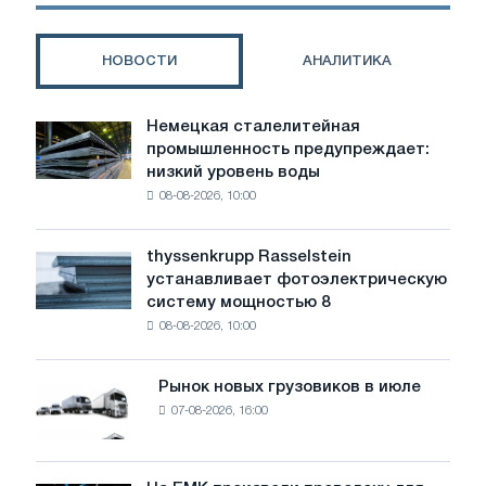
НОВОСТИ
АНАЛИТИКА
Немецкая сталелитейная
Немецкая
промышленность предупреждает:
сталелитейная
низкий уровень воды
промышленность
08-08-2026, 10:00
предупреждает:
низкий
уровень
thyssenkrupp Rasselstein
thyssenkrupp
воды
устанавливает фотоэлектрическую
Rasselstein
угрожает
систему мощностью 8
устанавливает
безопасности
08-08-2026, 10:00
фотоэлектрическую
поставок
систему
мощностью
Рынок новых грузовиков в июле
Рынок
8
07-08-2026, 16:00
новых
МВт
грузовиков
для
в
достижения
июле