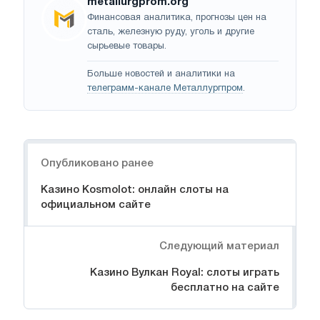
metallurgprom.org
Финансовая аналитика, прогнозы цен на
сталь, железную руду, уголь и другие
сырьевые товары.
Больше новостей и аналитики на
телеграмм-канале Металлургпром
.
Навигация
Опубликовано ранее
Казино Kosmolot: онлайн слоты на
официальном сайте
Следующий материал
Казино Вулкан Royal: слоты играть
бесплатно на сайте