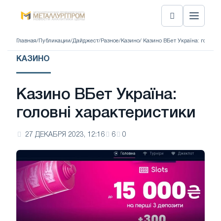
Главная
/
Публикации
/
Дайджест
/
Разное
/
Казино
/ Казино ВБет Україна: головн
КАЗИНО
Казино ВБет Україна:
головні характеристики
27 ДЕКАБРЯ 2023, 12:16
6
0