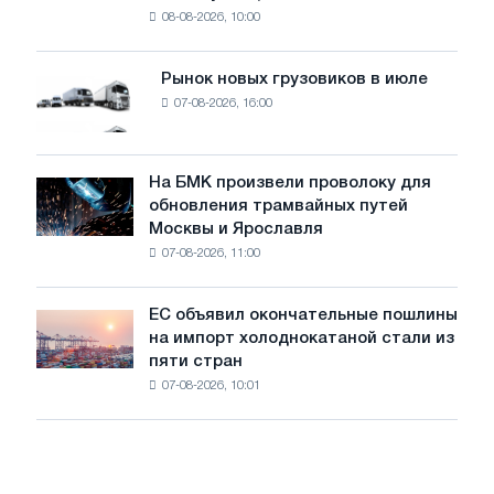
безопасности
08-08-2026, 10:00
фотоэлектрическую
поставок
систему
мощностью
Рынок новых грузовиков в июле
Рынок
8
07-08-2026, 16:00
новых
МВт
грузовиков
для
в
достижения
июле
На БМК произвели проволоку для
целей
На
обновления трамвайных путей
обезуглероживания
БМК
Москвы и Ярославля
произвели
07-08-2026, 11:00
проволоку
для
обновления
ЕС объявил окончательные пошлины
ЕС
трамвайных
на импорт холоднокатаной стали из
объявил
путей
пяти стран
окончательные
Москвы
07-08-2026, 10:01
пошлины
и
на
Ярославля
импорт
холоднокатаной
стали