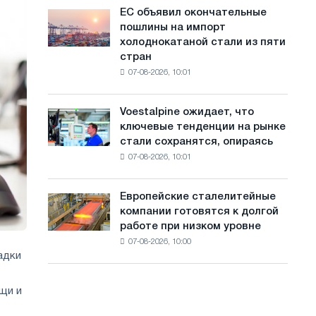
обновления
с
ЕС объявил окончательные
ЕС
трамвайных
пошлины на импорт
объявил
а
путей
холоднокатаной стали из пяти
окончательные
Москвы
й
стран
пошлины
и
07-08-2026, 10:01
на
т
Ярославля
импорт
а
холоднокатаной
Voestalpine ожидает, что
Voestalpine
стали
ключевые тенденции на рынке
ожидает,
из
стали сохранятся, опираясь
что
пяти
07-08-2026, 10:01
ключевые
стран
тенденции
на
Европейские сталелитейные
Европейские
рынке
компании готовятся к долгой
сталелитейные
стали
работе при низком уровне
компании
сохранятся,
07-08-2026, 10:00
готовятся
опираясь
адки
к
на
долгой
диверсификацию
работе
щи и
при