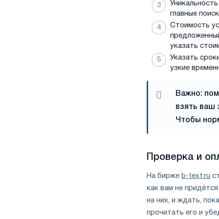
Уникальность
главные поис
Стоимость ус
предложенный
указать стоим
Указать срок
узкие временн
Важно:
пом
взять ваш 
Чтобы норм
Проверка и оп
На бирже
b-text.ru
ст
как вам не придётс
на них, и ждать, по
прочитать его и уб