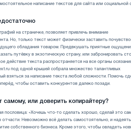
мостоятельное написание текстов для сайта или социальной 
едостаточно
графий на страничке, позволяет привлечь внимание
ента. Но, только текст может физически заставить почувств
удущего обладания товаром. Предвкушать приятные ощущени
казать путёвку в экзотическую страну, или забронировать сто
кое действие текста распространяется на все органы осязани
ext.ru под одной крышей собрала множество талантливых
вый взяться за написание текста любой сложности. Помочь сд
вперёд, чтобы оставить конкурентов далеко позади.
т самому, или доверить копирайтеру?
я пословица: «Хочешь что-то сделать хорошо, сделай это сам!
о отчасти. Невозможно всё делать самостоятельно, и надеять
итие собственного бизнеса. Кроме этого, чтобы овладеть но