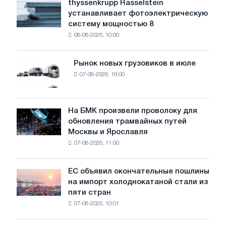
thyssenkrupp Rasselstein
thyssenkrupp
воды
устанавливает фотоэлектрическую
Rasselstein
угрожает
систему мощностью 8
устанавливает
безопасности
08-08-2026, 10:00
фотоэлектрическую
поставок
систему
мощностью
Рынок новых грузовиков в июле
Рынок
8
07-08-2026, 16:00
новых
МВт
грузовиков
для
в
достижения
июле
На БМК произвели проволоку для
целей
На
обновления трамвайных путей
обезуглероживания
БМК
Москвы и Ярославля
произвели
07-08-2026, 11:00
проволоку
для
обновления
ЕС объявил окончательные пошлины
ЕС
трамвайных
на импорт холоднокатаной стали из
объявил
путей
пяти стран
окончательные
Москвы
07-08-2026, 10:01
пошлины
и
на
Ярославля