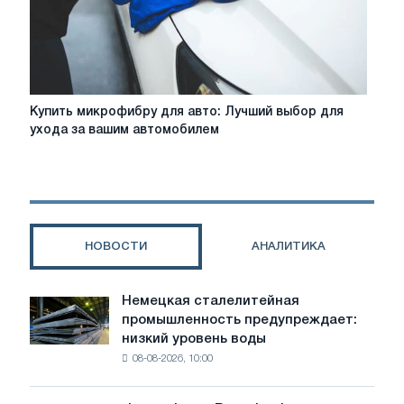
вашего
автомобиля
Купить
Купить микрофибру для авто: Лучший выбор для
микрофибру
ухода за вашим автомобилем
для
авто:
Лучший
выбор
для
ухода
НОВОСТИ
АНАЛИТИКА
за
вашим
автомобилем
Немецкая сталелитейная
Немецкая
промышленность предупреждает:
сталелитейная
низкий уровень воды
промышленность
08-08-2026, 10:00
предупреждает:
низкий
уровень