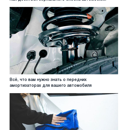
добиться
зеркального
блеска
автомобиля
Всё,
Всё, что вам нужно знать о передних
что
амортизаторах для вашего автомобиля
вам
нужно
знать
о
передних
амортизаторах
для