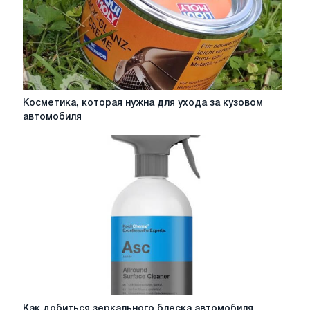
Косметика,
Косметика, которая нужна для ухода за кузовом
которая
автомобиля
нужна
для
ухода
за
кузовом
автомобиля
Как
Как добиться зеркального блеска автомобиля