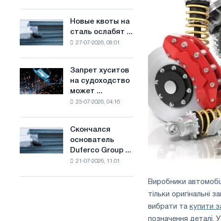
Брюсселе
основе
совмещает
водорода
Новые квоты на
Новые
отраслевые
во
сталь ослабят ...
квоты
ограничения
Франции
27-07-2026, 09:01
на
с
сталь
амбициями
ослабят
по
Запрет хуситов
Запрет
конкуренцию
борьбе
на судоходство
хуситов
в
с
может ...
на
Соединенном
изменением
23-07-2026, 04:16
судоходство
Королевстве
климата
может
нарушить
Скончался
Скончался
импорт
основатель
основатель
Саудовской
Duferco Group ...
Duferco
стали
21-07-2026, 11:01
Group
Бруно
Виробники автомобі
Больфо
тільки оригінальні з
вибрати та
купити з
позначення деталі. 