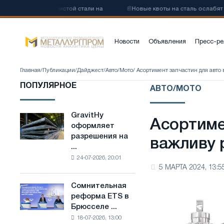
низкоуглеродистой стали на
📰
Новые квоты на сталь ослабят кон
Новости
Объявления
Пресс-ре
Главная
/
Публикации
/
Дайджест
/
Авто/Мото
/ Асортимент запчастин для авто 
ПОПУЛЯРНОЕ
АВТО/МОТО
GravitHy
GravitHy
Асортиме
оформляет
оформляет
разрешения на
разрешения
важливу 
...
на
24-07-2026, 20:01
строительство
5 МАРТА 2024, 13:5
завода
по
Сомнительная
Сомнительная
производству
реформа ETS в
реформа
низкоуглеродистой
Брюсселе ...
ETS
стали
18-07-2026, 13:00
в
на