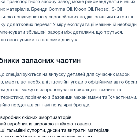
ика транспортного засобу завод може рекомендувати й інших
х матеріалів. Бренди Comma Oil, Kroon Oil, Repsol, S-Oil
ьною популярністю у європейських водіїв, оскільки витратні
у додаткових переваг. У міру експлуатації машини їй необхідн
омпенсувати збільшені зазори між деталями, що труться.
раптової зупинки та поломки двигуна.
обники запасних частин
 що спеціалізуються на випуску деталей для сучасних марок
, мають всі необхідні ліцензійні угоди з офіційними авто брен
акі деталі можуть запропонувати покращені технічні та
ктеристики, порівняно з базовими механізмами та їх частинами.
ійно представлені такі популярні бренди:
виробник якісних амортизаторів.
ий виробник із широкою лінійкою товарів.
щі гальмівні супорти, диски та витратні матеріали.
н світовий бренд у світі гальмівних систем.