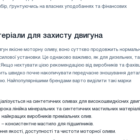
ибір, ґрунтуючись на власних уподобаннях та фінансових
теріали для захисту двигуна
гун якісне моторну оливу, воно суттєво продовжить нормаль
 силової установки. Це однаково важливо, як для дизельних, та
 Якщо нехтувати цією рекомендацією від виробників та фахівц
сить швидко почне накопичувати передчасне зношування детал
ю. Найпопулярнішими брендами варто виділити такі марки
алізується на синтетичних оливах для високошвидкісних двигу
широка лінійка мінеральних та синтетичних мастильних матеріалі
із найкращих виробників преміальних олив.
ts – консистентне мастило для підшипників.
ання якості, доступності та чистоти моторної оливи.