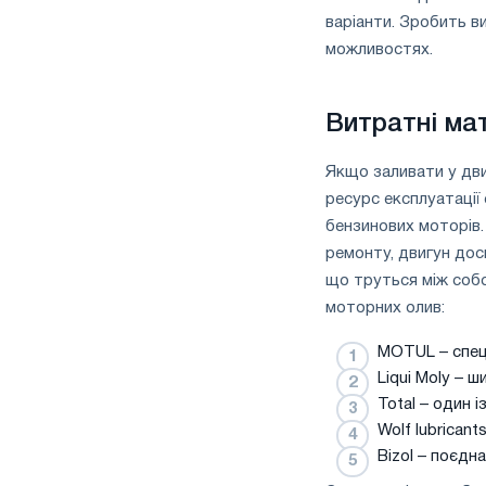
варіанти. Зробить в
можливостях.
Витратні ма
Якщо заливати у дви
ресурс експлуатації
бензинових моторів.
ремонту, двигун до
що труться між собо
моторних олив:
MOTUL – спеці
Liqui Moly – 
Total – один 
Wolf lubrican
Bizol – поєдн