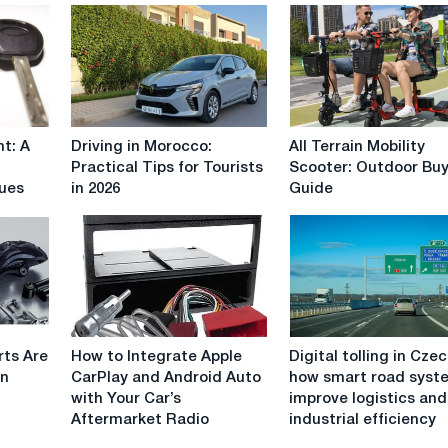
Driving
All
t: A
Driving in Morocco:
All Terrain Mobility
in
Terrain
Practical Tips for Tourists
Scooter: Outdoor Bu
Morocco:
Mobility
sues
in 2026
Guide
Practical
Scooter:
Tips
Outdoor
for
Buying
Tourists
Guide
in
2026
How
Digital
rts Are
How to Integrate Apple
Digital tolling in Czec
to
tolling
in
CarPlay and Android Auto
how smart road syst
Integrate
in
with Your Car’s
improve logistics and
Apple
Czechia:
Aftermarket Radio
industrial efficiency
CarPlay
how