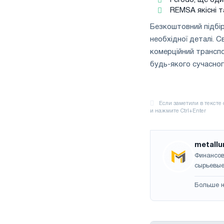
REMSA якісні т
Безкоштовний підбір
необхідної деталі. 
комерційний транспо
будь-якого сучасног
metallu
Финансов
сырьевые
Больше н