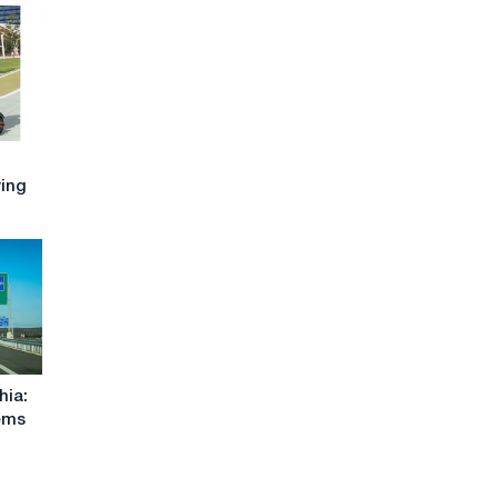
ying
hia:
ems