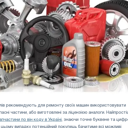
лів рекомендують для ремонту своїх машин використовувати
апасні частини, або виготовлені за ліцензією аналоги. Найпрост
апчастини по він коду в Україні
, знаючи точне буквене та цифр
У цьому випадку потенційний покупець бачитиме всі можливі