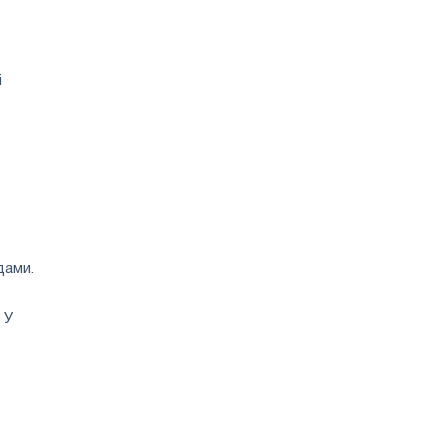
і
дами.
 У