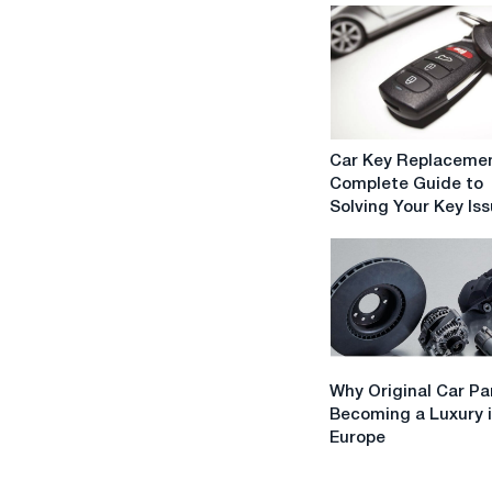
Car
Car Key Replacemen
Key
Complete Guide to
Replacement:
Solving Your Key Is
A
Complete
Guide
to
Solving
Your
Key
Why
Issues
Why Original Car Pa
Original
Becoming a Luxury 
Car
Europe
Parts
Are