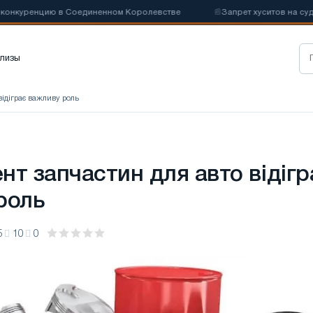
куренцию в Соединенном Королевстве
📰
Запрет хуситов на судоход
лизы
відіграє важливу роль
нт запчастин для авто відігр
роль
5
10
0