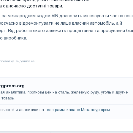
а одночасно доступні товари.
 за міжнародним кодом VIN дозволить мінімізувати час на пош
Своєчасно відремонтувати не лише власний автомобіль, а й
рт. Від роботи якого залежить процвітання та просування біз
о виробника.
rgprom.org
ая аналитика, прогнозы цен на сталь, железную руду, уголь и другие
 товары.
овостей и аналитики на
телеграмм-канале Металлургпром
.