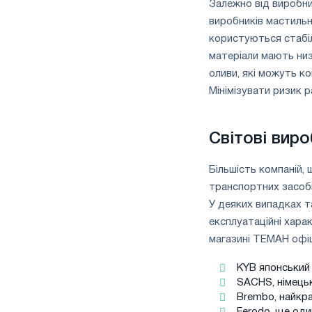
Залежно від виробн
виробників мастильни
користуються стабіл
матеріали мають низк
оливи, які можуть к
Мінімізувати ризик 
Світові вир
Більшість компаній,
транспортних засобів
У деяких випадках т
експлуатаційні хара
магазині ТЕМАН офіц
KYB японський 
SACHS, німецьк
Brembo, найкра
Ferodo, ще оди