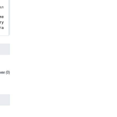
ал
ие
ту
та
и (0)