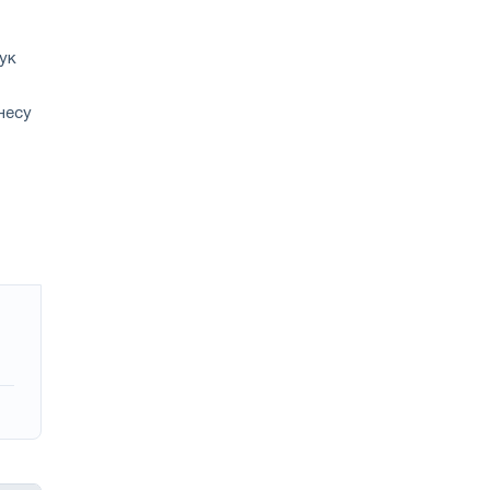
ук
несу