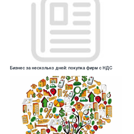
Бизнес
Бизнес за несколько дней: покупка фирм с НДС
за
несколько
дней:
покупка
фирм
с
НДС