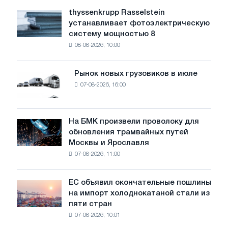
уровень
thyssenkrupp Rasselstein
thyssenkrupp
воды
устанавливает фотоэлектрическую
Rasselstein
угрожает
систему мощностью 8
устанавливает
безопасности
08-08-2026, 10:00
фотоэлектрическую
поставок
систему
мощностью
Рынок новых грузовиков в июле
Рынок
8
07-08-2026, 16:00
новых
МВт
грузовиков
для
в
достижения
июле
На БМК произвели проволоку для
целей
На
обновления трамвайных путей
обезуглероживания
БМК
Москвы и Ярославля
произвели
07-08-2026, 11:00
проволоку
для
обновления
ЕС объявил окончательные пошлины
ЕС
трамвайных
на импорт холоднокатаной стали из
объявил
путей
пяти стран
окончательные
Москвы
07-08-2026, 10:01
пошлины
и
на