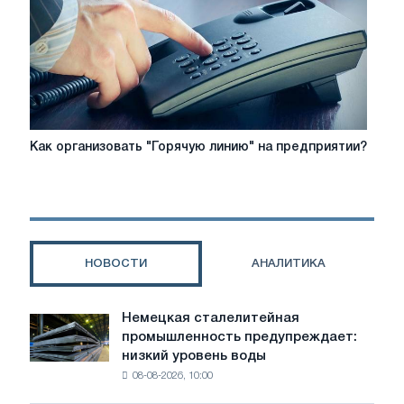
Как
Как организовать "Горячую линию" на предприятии?
организовать
"Горячую
линию"
на
предприятии?
НОВОСТИ
АНАЛИТИКА
Немецкая сталелитейная
Немецкая
промышленность предупреждает:
сталелитейная
низкий уровень воды
промышленность
08-08-2026, 10:00
предупреждает:
низкий