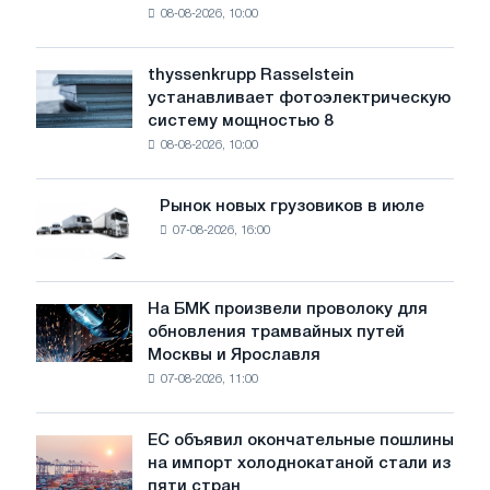
08-08-2026, 10:00
предупреждает:
низкий
уровень
thyssenkrupp Rasselstein
thyssenkrupp
воды
устанавливает фотоэлектрическую
Rasselstein
угрожает
систему мощностью 8
устанавливает
безопасности
08-08-2026, 10:00
фотоэлектрическую
поставок
систему
мощностью
Рынок новых грузовиков в июле
Рынок
8
07-08-2026, 16:00
новых
МВт
грузовиков
для
в
достижения
июле
На БМК произвели проволоку для
целей
На
обновления трамвайных путей
обезуглероживания
БМК
Москвы и Ярославля
произвели
07-08-2026, 11:00
проволоку
для
обновления
ЕС объявил окончательные пошлины
ЕС
трамвайных
на импорт холоднокатаной стали из
объявил
путей
пяти стран