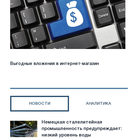
Выгодные
Выгодные вложения в интернет-магазин
вложения
в
интернет-
магазин
НОВОСТИ
АНАЛИТИКА
Немецкая сталелитейная
Немецкая
промышленность предупреждает:
сталелитейная
низкий уровень воды
промышленность