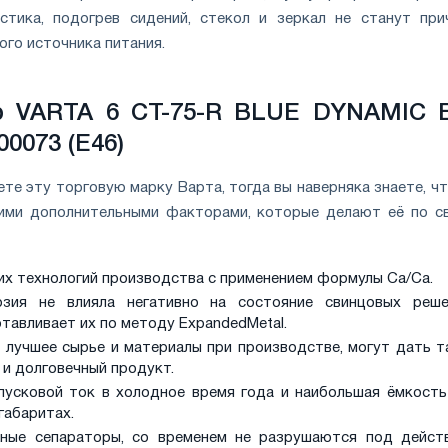
устика, подогрев сидений, стекол и зеркал не станут при
ого источника питания.
р VARTA 6 CT-75-R BLUE DYNAMIC 
00073 (E46)
те эту торговую марку Варта, тогда вы наверняка знаете, чт
ими дополнительными факторами, которые делают её по с
их технологий производства с применением формулы Са/Са.
зия не влияла негативно на состояние свинцовых реше
отавливает их по методу ExpandedMetal.
 лучшее сырье и материалы при производстве, могут дать т
 и долговечный продукт.
усковой ток в холодное время года и наибольшая ёмкость
габаритах.
ные сепараторы, со временем не разрушаются под дейст