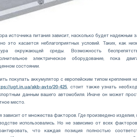
ора источника питания зависит, насколько будет надежным з
но это касается неблагоприятных условий. Таких, как низ
тура окружающей среды. Возможность беспрепятств
олнительное электрическое оборудование, пока двиг
щенном состоянии.
ить покупать аккумулятор с европейским типом крепления на
tps://ugt.in.ua/akb-avto/20-425
, стоит также узнать необхо
аспортным данным вашего автомобиля. Иначе он может прос
тное место.
я зависит от множества факторов. Где произведено изделия, 
водстве использовались. Но не зависимо от всех факторов
рантировать, что каждая позиция полностью соответс