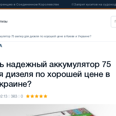
 в Соединенном Королевстве
📰
Запрет хуситов на судоходство мож
лизы
мулятор 75 ампер для дизеля по хорошей цене в Киеве и Украине?
А
ть надежный аккумулятор 75
я дизеля по хорошей цене в
Украине?
02:13
383
0