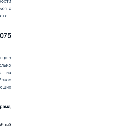
ности
ься с
ете.
075
енцию
олько
ую на
йское
еющие
рами,
обный