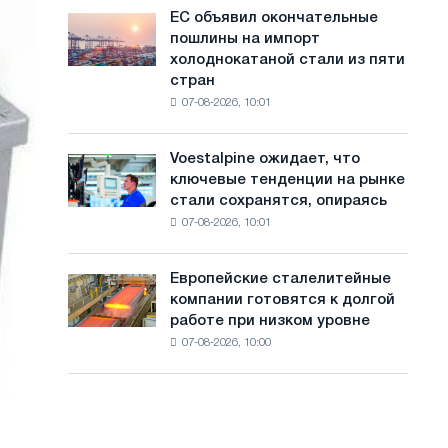
обновления
с
ЕС объявил окончательные
ЕС
трамвайных
пошлины на импорт
объявил
а
путей
холоднокатаной стали из пяти
окончательные
Москвы
й
стран
пошлины
и
07-08-2026, 10:01
на
т
Ярославля
импорт
а
холоднокатаной
Voestalpine ожидает, что
Voestalpine
стали
ключевые тенденции на рынке
ожидает,
из
стали сохранятся, опираясь
что
пяти
07-08-2026, 10:01
ключевые
стран
тенденции
на
Европейские сталелитейные
Европейские
рынке
компании готовятся к долгой
сталелитейные
стали
работе при низком уровне
компании
сохранятся,
07-08-2026, 10:00
готовятся
опираясь
к
на
долгой
диверсификацию
работе
при