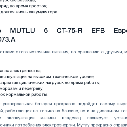
глубокие разряды;
зряд во время простоя;
 долгая жизнь аккумулятора.
тор MUTLU 6 CT-75-R EFB Евр
073.A
твами этого источника питания, по сравнению с другими, 
апас электричества;
эксплуатации на высоком техническом уровне;
сприятие циклических нагрузок во время работы;
морозам и перегреву;
ок нормальной работы.
 универсальная батарея прекрасно подойдет самому шир
й, работающих не только на бензине, но и на дизельном топ
 эксплуатации машины владелец планирует устано
очники потребления электроэнергии, Мутлу прекрасно справи