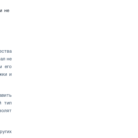
и не
ества
ал не
м его
жки и
авить
й тип
волят
ругих