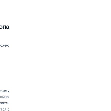
опа
можно
окому
ливе.
вить
тся с