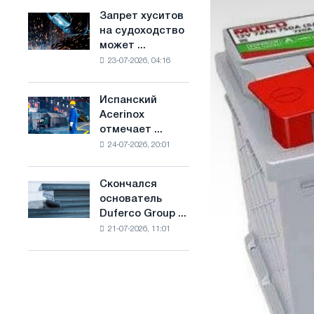
ослабят
основе
Запрет хуситов
Запрет
конкуренцию
водорода
на судоходство
хуситов
в
во
может ...
на
Соединенном
Франции
23-07-2026, 04:16
судоходство
Королевстве
может
нарушить
Испанский
Испанский
импорт
Acerinox
Acerinox
Саудовской
отмечает ...
отмечает
стали
24-07-2026, 20:01
положительную
динамику
во
Скончался
Скончался
втором
основатель
основатель
полугодии
Duferco Group ...
Duferco
по
21-07-2026, 11:01
Group
торговым
Бруно
мерам
Больфо
и
поддержке
CBAM