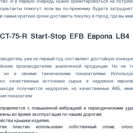
тво. И в первую очередь нужно ориентироваться на потреб
сультанты помогут, если вы по-прежнему будете затруднят
в самые краткие сроки доставить покупку в город, где вы жив
CT-75-R Start-Stop EFB Европа LB4 
зводитель уже не первый год составляет достойную конкур
йским производителям аналогичной продукции. Но не т
, но и своими техническими показателями. Использ
ько качественные источники сырья, и надежное европе
выходе получаются недорогие, но качественные АКБ, им
кие показатели:
справляется с повышенной вибрацией и периодическими уда
ежны во время эксплуатации по нашим дорогам;
ойства крышки изделия;
тве пластин использован собственный сплав, спос