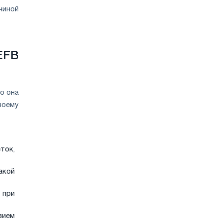
чиной
EFB
о она
воему
ток,
акой
 при
вием