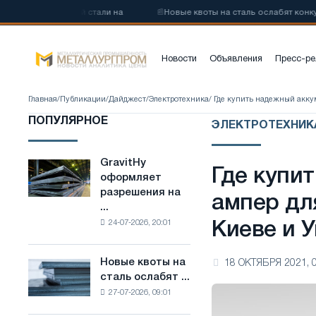
еродистой стали на
📰
Новые квоты на сталь ослабят конкуренцию
Новости
Объявления
Пресс-ре
Главная
/
Публикации
/
Дайджест
/
Электротехника
/ Где купить надежный акку
ПОПУЛЯРНОЕ
ЭЛЕКТРОТЕХНИК
GravitHy
GravitHy
Где купи
оформляет
оформляет
разрешения на
разрешения
ампер дл
...
на
24-07-2026, 20:01
Киеве и 
строительство
завода
по
Новые квоты на
18 ОКТЯБРЯ 2021, 
Новые
производству
сталь ослабят ...
квоты
низкоуглеродистой
27-07-2026, 09:01
на
стали
сталь
на