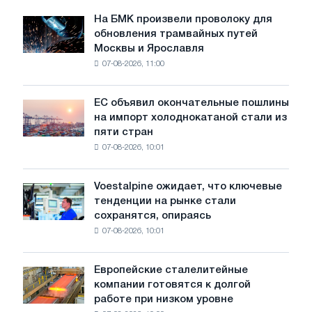
На БМК произвели проволоку для
На
обновления трамвайных путей
БМК
Москвы и Ярославля
произвели
07-08-2026, 11:00
проволоку
для
обновления
ЕС объявил окончательные пошлины
ЕС
трамвайных
на импорт холоднокатаной стали из
объявил
путей
пяти стран
окончательные
Москвы
07-08-2026, 10:01
пошлины
и
на
Ярославля
импорт
Voestalpine ожидает, что ключевые
Voestalpine
холоднокатаной
тенденции на рынке стали
ожидает,
стали
сохранятся, опираясь
что
из
07-08-2026, 10:01
ключевые
пяти
тенденции
стран
на
Европейские сталелитейные
Европейские
рынке
компании готовятся к долгой
сталелитейные
стали
работе при низком уровне
компании
сохранятся,