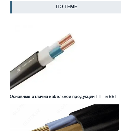
ПО ТЕМЕ
Основные
Основные отличия кабельной продукции ППГ и ВВГ
отличия
кабельной
продукции
ППГ
и
ВВГ