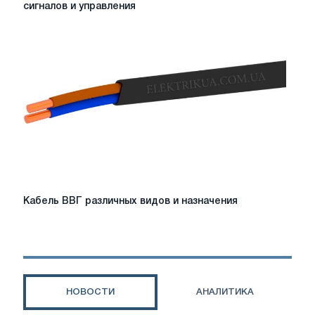
МКЭШ:
сигналов и управления
надежное
решение
для
передачи
сигналов
и
управления
Кабель
Кабель ВВГ различных видов и назначения
ВВГ
различных
видов
и
назначения
НОВОСТИ
АНАЛИТИКА