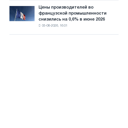
Scholz
Цены производителей во
Цены
после
французской промышленности
производителей
одобрения
снизились на 0,6% в июне 2026
во
Европейской
05-08-2026, 16:01
французской
комиссии
промышленности
снизились
на
0,6%
в
июне
2026
года
по
сравнению
с
маем