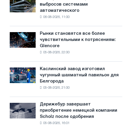
выбросов системами
оснащает
автоматического
источники
06-08-2026, 11:00
выбросов
системами
автоматического
Рынки становятся все более
Рынки
контроля
чувствительными к потрясениям:
становятся
Glencore
все
05-08-2026, 22:00
более
чувствительными
к
Каслинский завод изготовил
Каслинский
потрясениям:
чугунный шахматный павильон для
завод
Glencore
Белгорода
изготовил
05-08-2026, 21:00
чугунный
шахматный
павильон
Дерижебур завершает
Дерижебур
для
приобретение немецкой компании
завершает
Белгорода
Scholz после одобрения
приобретение
05-08-2026, 16:01
немецкой
компании