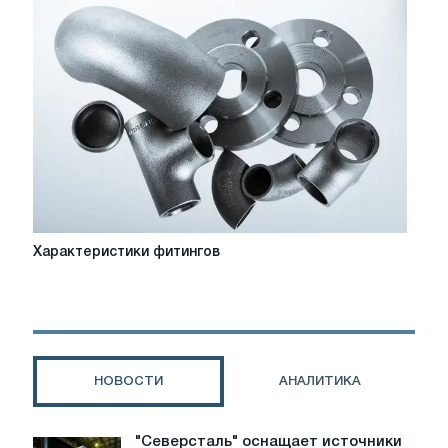
управления
производственными
процессами
Характеристики
Характеристики фитингов
фитингов
НОВОСТИ
АНАЛИТИКА
"Северсталь" оснащает источники
"Северсталь"