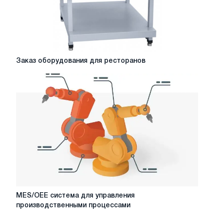
Заказ
Заказ оборудования для ресторанов
оборудования
для
ресторанов
MES/OEE
MES/OEE система для управления
система
производственными процессами
для