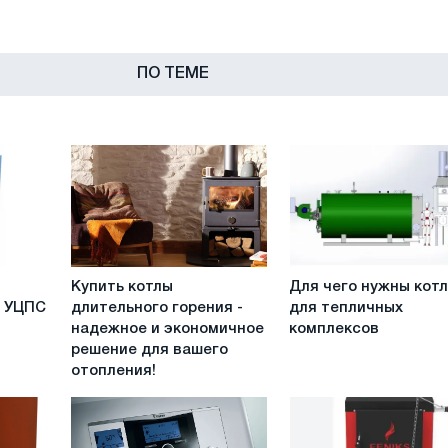
ПО ТЕМЕ
Купить
Для
Купить котлы
Для чего нужны кот
котлы
чего
е УЦПС
длительного горения -
для тепличных
длительного
нужны
надежное и экономичное
комплексов
горения
котлы
решение для вашего
-
для
отопления!
надежное
тепличных
и
комплексов
экономичное
решение