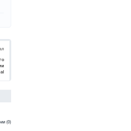
ал
го
ии
al
и (0)