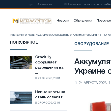
зкоуглеродистой стали на
📰
Новые квоты на сталь ослабят конку
Новости
Объявления
Пресс-ре
Главная
/
Публикации
/
Дайджест
/
Оборудование
/ Аккумуляторы для ИБП (UPS) 
ПОПУЛЯРНОЕ
ОБОРУДОВАНИЕ
GravitHy
GravitHy
Аккумуля
оформляет
оформляет
разрешения на
разрешения
Украине о
...
на
24-07-2026, 20:01
строительство
24 АВГУСТА 2023, 1
завода
по
Новые квоты на
Новые
производству
сталь ослабят ...
квоты
низкоуглеродистой
27-07-2026, 09:01
на
стали
сталь
на