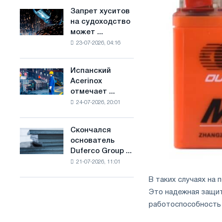
ослабят
основе
Запрет хуситов
Запрет
конкуренцию
водорода
на судоходство
хуситов
в
во
может ...
на
Соединенном
Франции
23-07-2026, 04:16
судоходство
Королевстве
может
нарушить
Испанский
Испанский
импорт
Acerinox
Acerinox
Саудовской
отмечает ...
отмечает
стали
24-07-2026, 20:01
положительную
динамику
во
Скончался
Скончался
втором
основатель
основатель
полугодии
Duferco Group ...
Duferco
по
21-07-2026, 11:01
Group
торговым
Бруно
мерам
В таких случаях на
Больфо
и
Это надежная защит
поддержке
работоспособность 
CBAM