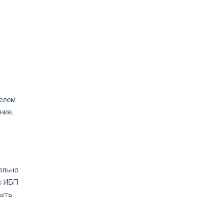
елем
ние.
ельно
с ИБП
быть