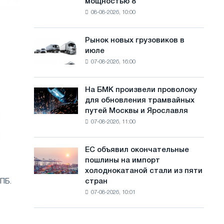
мощностью 8
фотоэлектрическую
с
08-08-2026, 10:00
систему
а
мощностью
8
й
Рынок новых грузовиков в
Рынок
МВт
июле
новых
т
для
07-08-2026, 16:00
грузовиков
достижения
а
в
целей
июле
обезуглероживания
На БМК произвели проволоку
На
для обновления трамвайных
БМК
путей Москвы и Ярославля
произвели
07-08-2026, 11:00
проволоку
для
обновления
ЕС объявил окончательные
ЕС
трамвайных
пошлины на импорт
объявил
путей
холоднокатаной стали из пяти
окончательные
Москвы
стран
ПБ.
пошлины
и
07-08-2026, 10:01
на
Ярославля
импорт
холоднокатаной