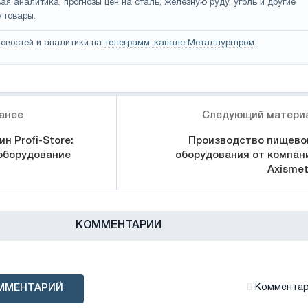
ая аналитика, прогнозы цен на сталь, железную руду, уголь и другие
 товары.
овостей и аналитики на
телеграмм-канале Металлургпром
.
анее
Следующий матери
н Profi-Store:
Производство пищево
оборудование
оборудования от компан
Axismet
КОММЕНТАРИИ
ММЕНТАРИЙ
Комментари