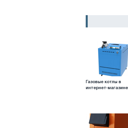
Газовые
Газовые котлы в
котлы
интернет-магазин
в
интернет-
магазине
УЦПС