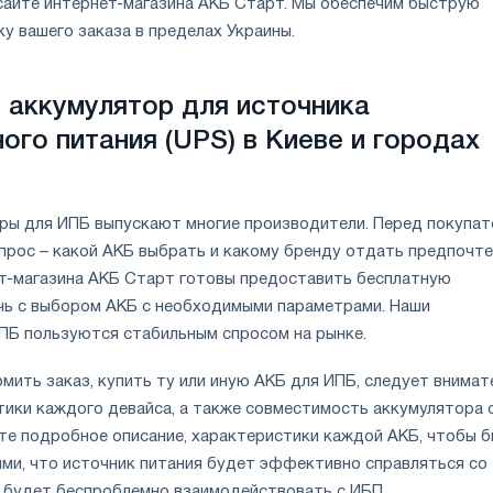
сайте интернет-магазина АКБ Старт. Мы обеспечим быструю
у вашего заказа в пределах Украины.
 аккумулятор для источника
ого питания (UPS) в Киеве и городах
ры для ИПБ выпускают многие производители. Перед покупат
прос – какой АКБ выбрать и какому бренду отдать предпочте
-магазина АКБ Старт готовы предоставить бесплатную
чь с выбором АКБ с необходимыми параметрами. Наши
ПБ пользуются стабильным спросом на рынке.
мить заказ, купить ту или иную АКБ для ИПБ, следует внимат
тики каждого девайса, а также совместимость аккумулятора 
ите подробное описание, характеристики каждой АКБ, чтобы 
ми, что источник питания будет эффективно справляться со
 будет беспроблемно взаимодействовать с ИБП.