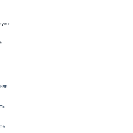
ируют
е
 или
ть
ите