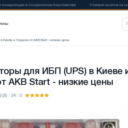
ренцию в Соединенном Королевстве
📰
Запрет хуситов на судоходст
лизы
в Киеве и Украине от AKB Start - низкие цены
торы для ИБП (UPS) в Киеве 
т AKB Start - низкие цены
2:25
24
0