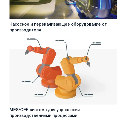
Насосное
Насосное и перекачивающее оборудование от
и
производителя
перекачивающее
оборудование
от
производителя
MES/OEE
MES/OEE система для управления
система
производственными процессами
для
управления