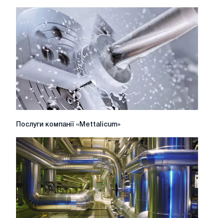
теплообменников
Послуги
Послуги компанії «Mettalicum»
компанії
«Mettalicum»