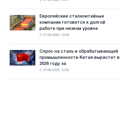
ключевые
пяти
тенденции
стран
на
Европейские сталелитейные
Европейские
рынке
компании готовятся к долгой
сталелитейные
стали
работе при низком уровне
компании
сохранятся,
07-08-2026, 10:00
готовятся
опираясь
к
на
долгой
диверсификацию
Спрос на сталь в обрабатывающей
Спрос
работе
промышленности Китая вырастет в
на
при
2026 году за
сталь
низком
07-08-2026, 10:00
в
уровне
обрабатывающей
воды
промышленности
Китая
вырастет
в
2026
году
за
счет