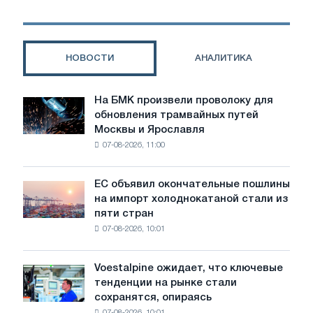
производственными
процессами
НОВОСТИ
АНАЛИТИКА
На БМК произвели проволоку для
На
обновления трамвайных путей
БМК
Москвы и Ярославля
произвели
07-08-2026, 11:00
проволоку
для
обновления
ЕС объявил окончательные пошлины
ЕС
трамвайных
на импорт холоднокатаной стали из
объявил
путей
пяти стран
окончательные
Москвы
07-08-2026, 10:01
пошлины
и
на
Ярославля
импорт
Voestalpine ожидает, что ключевые
Voestalpine
холоднокатаной
тенденции на рынке стали
ожидает,
стали
сохранятся, опираясь
что
из
07-08-2026, 10:01