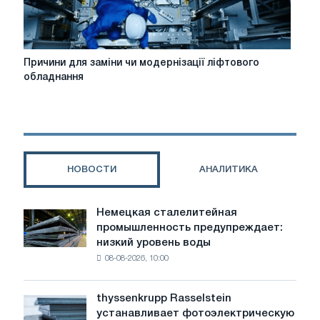
Причини
Причини для заміни чи модернізації ліфтового
для
обладнання
заміни
чи
модернізації
ліфтового
обладнання
НОВОСТИ
АНАЛИТИКА
Немецкая сталелитейная
Немецкая
промышленность предупреждает:
сталелитейная
низкий уровень воды
промышленность
08-08-2026, 10:00
предупреждает:
низкий
уровень
thyssenkrupp Rasselstein
thyssenkrupp
воды
устанавливает фотоэлектрическую
Rasselstein