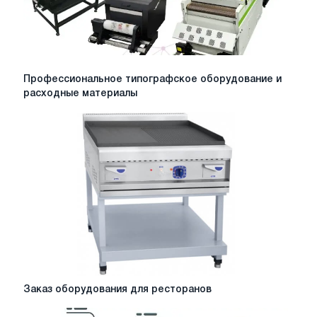
Профессиональное
Профессиональное типографское оборудование и
типографское
расходные материалы
оборудование
и
расходные
материалы
Заказ
Заказ оборудования для ресторанов
оборудования
для