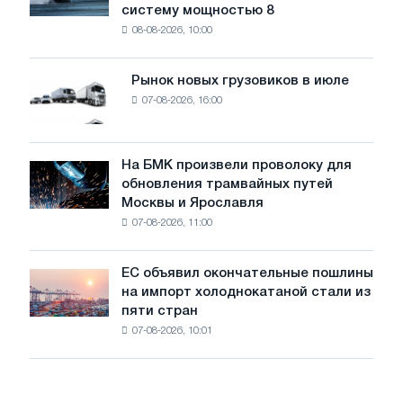
угрожает
систему мощностью 8
устанавливает
безопасности
08-08-2026, 10:00
фотоэлектрическую
поставок
систему
мощностью
Рынок новых грузовиков в июле
Рынок
8
07-08-2026, 16:00
новых
МВт
грузовиков
для
в
достижения
июле
На БМК произвели проволоку для
целей
На
обновления трамвайных путей
обезуглероживания
БМК
Москвы и Ярославля
произвели
07-08-2026, 11:00
проволоку
для
обновления
ЕС объявил окончательные пошлины
ЕС
трамвайных
на импорт холоднокатаной стали из
объявил
путей
пяти стран
окончательные
Москвы
07-08-2026, 10:01
пошлины
и
на
Ярославля
импорт
холоднокатаной