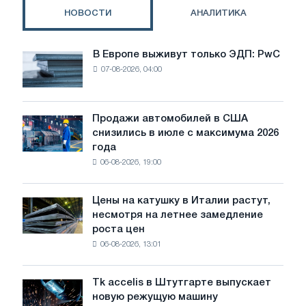
оборудование
НОВОСТИ
АНАЛИТИКА
В Европе выживут только ЭДП: PwC
В
07-08-2026, 04:00
Европе
выживут
только
ЭДП:
Продажи автомобилей в США
Продажи
PwC
снизились в июле с максимума 2026
автомобилей
года
в
06-08-2026, 19:00
США
снизились
в
Цены на катушку в Италии растут,
Цены
июле
несмотря на летнее замедление
на
с
роста цен
катушку
максимума
06-08-2026, 13:01
в
2026
Италии
года
растут,
Tk accelis в Штутгарте выпускает
Tk
несмотря
новую режущую машину
accelis
на