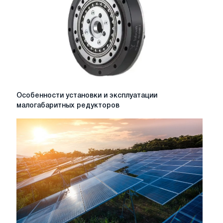
Особенности
Особенности установки и эксплуатации
установки
малогабаритных редукторов
и
эксплуатации
малогабаритных
редукторов