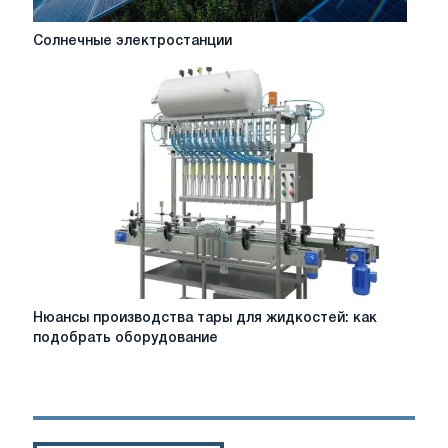
Солнечные
Солнечные электростанции
электростанции
Нюансы
Нюансы производства тары для жидкостей: как
производства
подобрать оборудование
тары
для
жидкостей:
как
подобрать