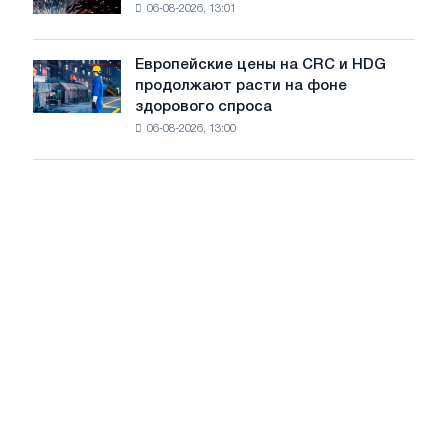
06-08-2026, 13:01
в
летнее
Штутгарте
замедление
выпускает
роста
Европейские цены на CRC и HDG
Европейские
новую
цен
продолжают расти на фоне
цены
режущую
здорового спроса
на
машину
06-08-2026, 13:00
CRC
и
HDG
продолжают
расти
на
фоне
здорового
спроса