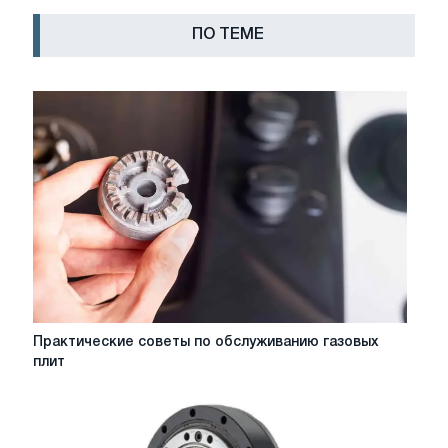
ПО ТЕМЕ
Практические
Практические советы по обслуживанию газовых
советы
плит
по
обслуживанию
газовых
плит