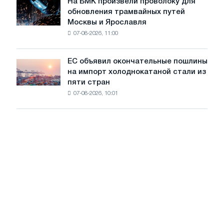
На БМК произвели проволоку для
целей
На
обновления трамвайных путей
обезуглероживания
БМК
Москвы и Ярославля
произвели
07-08-2026, 11:00
проволоку
для
обновления
ЕС объявил окончательные пошлины
ЕС
трамвайных
на импорт холоднокатаной стали из
объявил
путей
пяти стран
окончательные
Москвы
07-08-2026, 10:01
пошлины
и
на
Ярославля
импорт
холоднокатаной
стали
из
пяти
стран