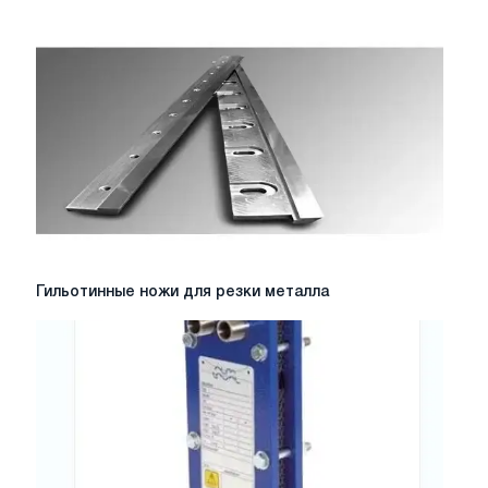
ручного
гидравлического
пресса
Гильотинные
Гильотинные ножи для резки металла
ножи
для
резки
металла