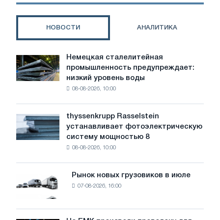
НОВОСТИ
АНАЛИТИКА
Немецкая сталелитейная
Немецкая
промышленность предупреждает:
сталелитейная
низкий уровень воды
промышленность
08-08-2026, 10:00
предупреждает:
низкий
уровень
thyssenkrupp Rasselstein
thyssenkrupp
воды
устанавливает фотоэлектрическую
Rasselstein
угрожает
систему мощностью 8
устанавливает
безопасности
08-08-2026, 10:00
фотоэлектрическую
поставок
систему
мощностью
Рынок новых грузовиков в июле
Рынок
8
07-08-2026, 16:00
новых
МВт
грузовиков
для
в
достижения
июле