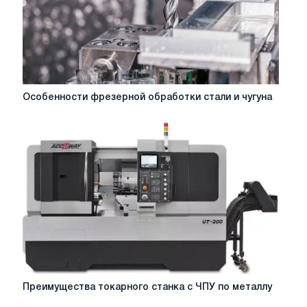
Особенности
Особенности фрезерной обработки стали и чугуна
фрезерной
обработки
стали
и
чугуна
Преимущества
Преимущества токарного станка с ЧПУ по металлу
токарного