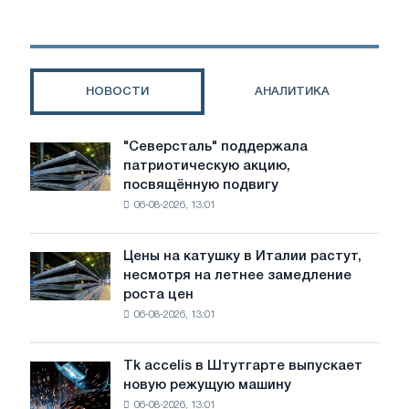
станка
с
ЧПУ
по
металлу
НОВОСТИ
АНАЛИТИКА
"Северсталь" поддержала
"Северсталь"
патриотическую акцию,
поддержала
посвящённую подвигу
патриотическую
06-08-2026, 13:01
акцию,
посвящённую
подвигу
Цены на катушку в Италии растут,
Цены
советской
несмотря на летнее замедление
на
авиации
роста цен
катушку
в
06-08-2026, 13:01
в
годы
Италии
Великой
растут,
Отечественной
Tk accelis в Штутгарте выпускает
Tk
несмотря
войны
новую режущую машину
accelis
на
06-08-2026, 13:01
в