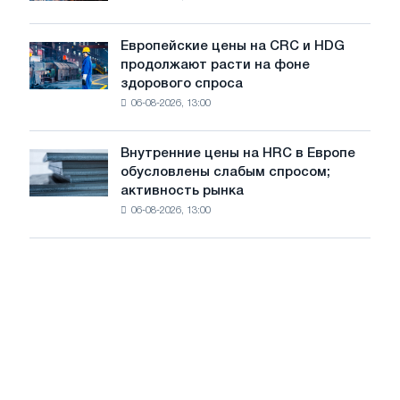
летнее
Штутгарте
замедление
выпускает
роста
Европейские цены на CRC и HDG
Европейские
новую
цен
продолжают расти на фоне
цены
режущую
здорового спроса
на
машину
06-08-2026, 13:00
CRC
и
HDG
Внутренние цены на HRC в Европе
Внутренние
продолжают
обусловлены слабым спросом;
цены
расти
активность рынка
на
на
06-08-2026, 13:00
HRC
фоне
в
здорового
Европе
спроса
обусловлены
слабым
спросом;
активность
рынка
замедляется
на