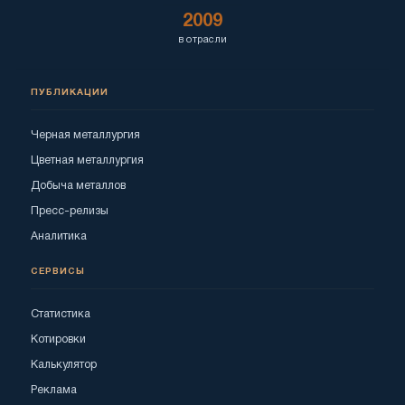
2009
в отрасли
ПУБЛИКАЦИИ
Черная металлургия
Цветная металлургия
Добыча металлов
Пресс-релизы
Аналитика
СЕРВИСЫ
Статистика
Котировки
Калькулятор
Реклама