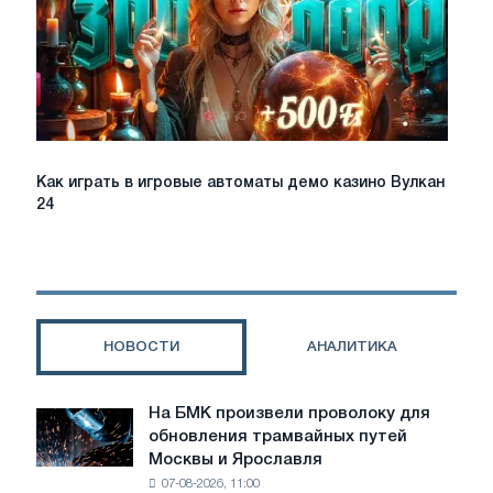
Как
Как играть в игровые автоматы демо казино Вулкан
играть
24
в
игровые
автоматы
демо
казино
Вулкан
НОВОСТИ
АНАЛИТИКА
24
На БМК произвели проволоку для
На
обновления трамвайных путей
БМК
Москвы и Ярославля
произвели
07-08-2026, 11:00
проволоку