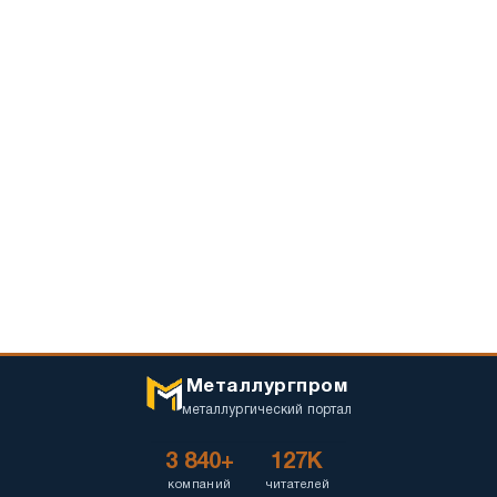
Металлургпром
металлургический портал
3 840+
127K
компаний
читателей