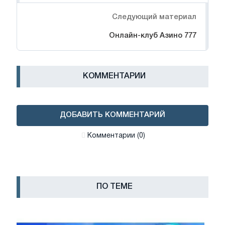
Следующий материал
Онлайн-клуб Азино 777
КОММЕНТАРИИ
ДОБАВИТЬ КОММЕНТАРИЙ
Комментарии (0)
ПО ТЕМЕ