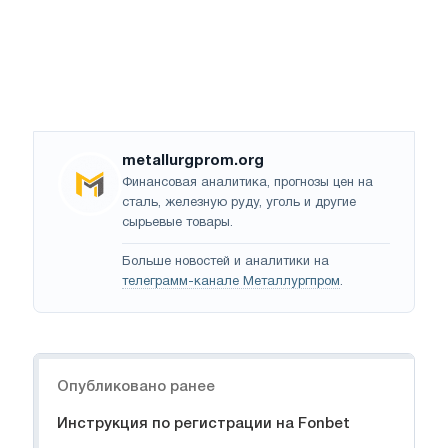
metallurgprom.org
Финансовая аналитика, прогнозы цен на
сталь, железную руду, уголь и другие
сырьевые товары.
Больше новостей и аналитики на
телеграмм-канале Металлургпром
.
Навигация
Опубликовано ранее
Инструкция по регистрации на Fonbet