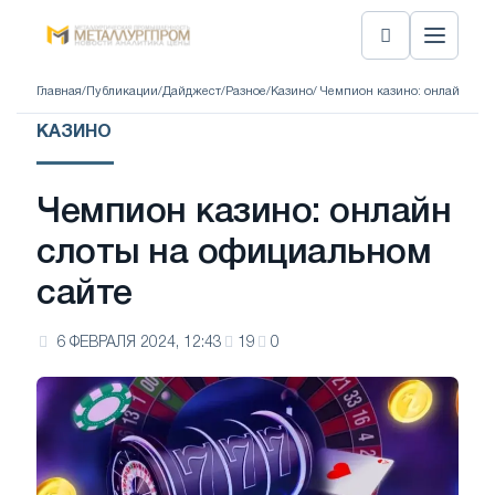
Главная
/
Публикации
/
Дайджест
/
Разное
/
Казино
/ Чемпион казино: онлайн сло
КАЗИНО
Чемпион казино: онлайн
слоты на официальном
сайте
6 ФЕВРАЛЯ 2024, 12:43
19
0