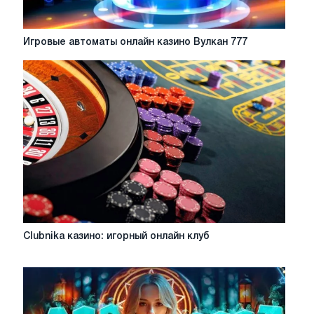
Игровые
Игровые автоматы онлайн казино Вулкан 777
автоматы
онлайн
казино
Вулкан
777
Clubnika
Clubnika казино: игорный онлайн клуб
казино:
игорный
онлайн
клуб