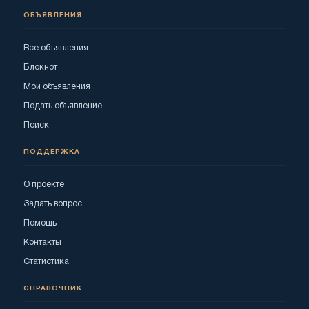
ОБЪЯВЛЕНИЯ
Все объявления
Блокнот
Мои объявления
Подать объявление
Поиск
ПОДДЕРЖКА
О проекте
Задать вопрос
Помощь
Контакты
Статистика
СПРАВОЧНИК