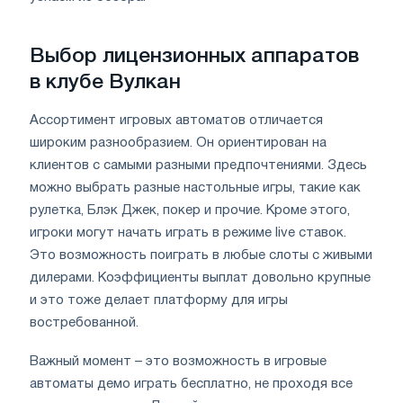
Выбор лицензионных аппаратов
в клубе Вулкан
Ассортимент игровых автоматов отличается
широким разнообразием. Он ориентирован на
клиентов с самыми разными предпочтениями. Здесь
можно выбрать разные настольные игры, такие как
рулетка, Блэк Джек, покер и прочие. Кроме этого,
игроки могут начать играть в режиме live ставок.
Это возможность поиграть в любые слоты с живыми
дилерами. Коэффициенты выплат довольно крупные
и это тоже делает платформу для игры
востребованной.
Важный момент – это возможность в игровые
автоматы демо играть бесплатно, не проходя все