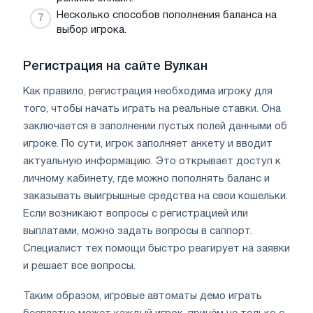
Несколько способов пополнения баланса на
выбор игрока.
Регистрация на сайте Вулкан
Как правило, регистрация необходима игроку для
того, чтобы начать играть на реальные ставки. Она
заключается в заполнении пустых полей данными об
игроке. По сути, игрок заполняет анкету и вводит
актуальную информацию. Это открывает доступ к
личному кабинету, где можно пополнять баланс и
заказывать выигрышные средства на свои кошельки.
Если возникают вопросы с регистрацией или
выплатами, можно задать вопросы в саппорт.
Специалист тех помощи быстро реагирует на заявки
и решает все вопросы.
Таким образом, игровые автоматы демо играть