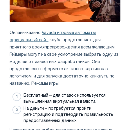
Онлайн-казино
Vavada игровые автоматы
официальный сайт
клуба представляет для
приятного времяпрепровождения всем желающим.
Геймеры могут на свое усмотрение выбрать одну из
моделей от известных разработчиков. Они
представлены в формате активных картинок с
логотипом, и для запуска достаточно кликнуть по
названию. Режимы игры:
Бесплатный – для ставок используется
вымышленная виртуальная валюта.
На деньги – потребуется пройти
регистрацию и подтвердить правильность
предоставленных данных.