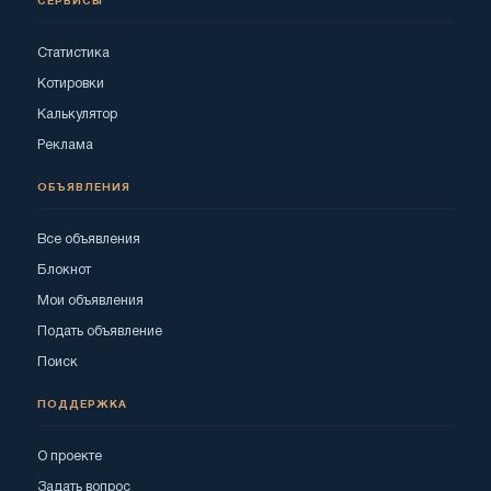
СЕРВИСЫ
Статистика
Котировки
Калькулятор
Реклама
ОБЪЯВЛЕНИЯ
Все объявления
Блокнот
Мои объявления
Подать объявление
Поиск
ПОДДЕРЖКА
О проекте
Задать вопрос