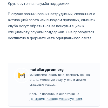
Круглосуточная служба поддержки
В случае возникновения затруднений, связанных с
активацией слота или выводом призовых, клиенты
клуба могут обратиться за консультацией к
специалисту службы поддержки. Она проводится
бесплатно в формате чата официального сайта.
metallurgprom.org
Финансовая аналитика, прогнозы цен на
сталь, железную руду, уголь и другие
сырьевые товары.
Больше новостей и аналитики на
телеграмм-канале Металлургпром
.