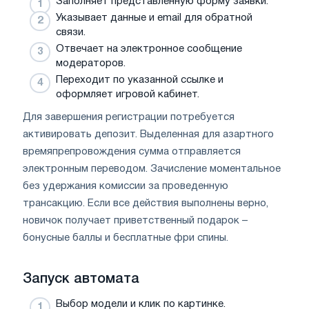
Заполняет представленную форму заявки.
Указывает данные и email для обратной
связи.
Отвечает на электронное сообщение
модераторов.
Переходит по указанной ссылке и
оформляет игровой кабинет.
Для завершения регистрации потребуется
активировать депозит. Выделенная для азартного
времяпрепровождения сумма отправляется
электронным переводом. Зачисление моментальное
без удержания комиссии за проведенную
трансакцию. Если все действия выполнены верно,
новичок получает приветственный подарок –
бонусные баллы и бесплатные фри спины.
Запуск автомата
Выбор модели и клик по картинке.