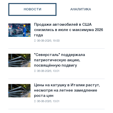
НОВОСТИ
АНАЛИТИКА
Продажи автомобилей в США
Продажи
снизились в июле с максимума 2026
автомобилей
года
в
06-08-2026, 19:00
США
снизились
в
"Северсталь" поддержала
"Северсталь"
июле
патриотическую акцию,
поддержала
с
посвящённую подвигу
патриотическую
максимума
06-08-2026, 13:01
акцию,
2026
посвящённую
года
подвигу
Цены на катушку в Италии растут,
Цены
советской
несмотря на летнее замедление
на
авиации
роста цен
катушку
в
06-08-2026, 13:01
в
годы
Италии
Великой