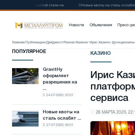
у низкоуглеродистой стали на
📰
Новые квоты на сталь ослабят ко
Новости
Объявления
Пресс-ре
Главная
/
Публикации
/
Дайджест
/
Разное
/
Казино
/ Ирис Казино: функциональ
ПОПУЛЯРНОЕ
КАЗИНО
GravitHy
GravitHy
Ирис Каз
оформляет
оформляет
разрешения на
разрешения
платформ
...
на
24-07-2026, 20:01
сервиса
строительство
завода
по
Новые квоты на
28 МАРТА 2026, 22:
Новые
производству
сталь ослабят ...
квоты
низкоуглеродистой
27-07-2026, 09:01
на
стали
сталь
на