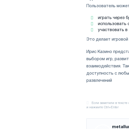
Пользователь может
играть через 
использовать 
участвовать в
Это делает игровой
Ирис Казино предст
выбором игр, разви
взаимодействия. Та
доступность с любы
развлечений
metallu