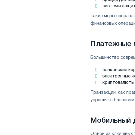
системы защи
Такие меры направл
финансовых операци
Платежные 
Большинство совре
банковские ка
электронные к
криптовалюты
Транзакции, как пра
управлять балансом
Мобильный 
Одной из ключевых 