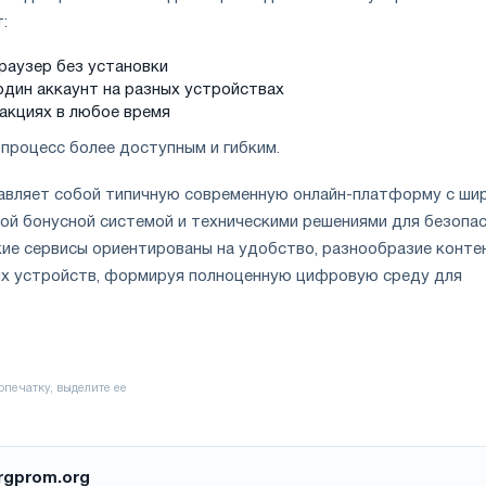
:
браузер без установки
один аккаунт на разных устройствах
 акциях в любое время
 процесс более доступным и гибким.
авляет собой типичную современную онлайн-платформу с ши
той бонусной системой и техническими решениями для безопа
кие сервисы ориентированы на удобство, разнообразие конте
х устройств, формируя полноценную цифровую среду для
rgprom.org