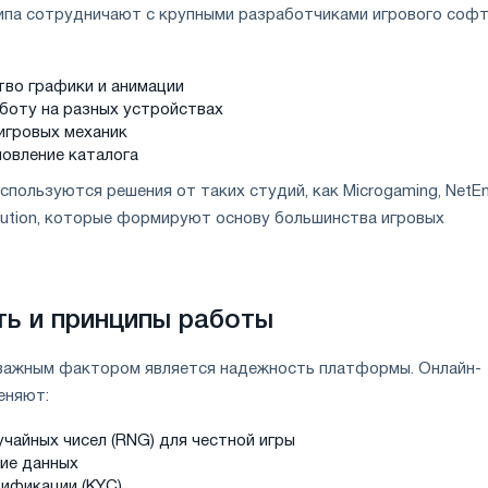
па сотрудничают с крупными разработчиками игрового софт
тво графики и анимации
боту на разных устройствах
игровых механик
новление каталога
спользуются решения от таких студий, как Microgaming, NetEn
olution, которые формируют основу большинства игровых
ь и принципы работы
важным фактором является надежность платформы. Онлайн-
еняют:
учайных чисел (RNG) для честной игры
ие данных
ификации (KYC)