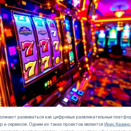
олжают развиваться как цифровые развлекательные платфо
р и сервисов. Одним из таких проектов является
Ирис Казино