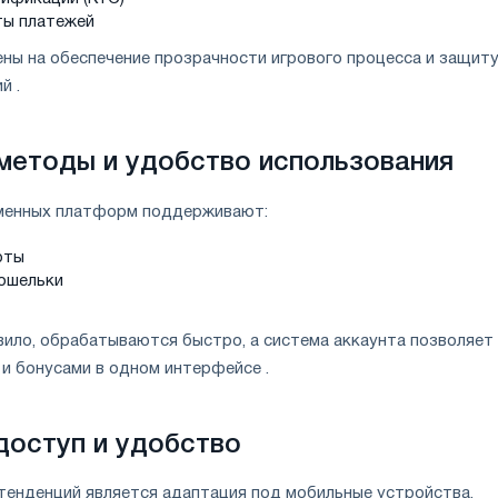
ты платежей
ены на обеспечение прозрачности игрового процесса и защит
й .
методы и удобство использования
менных платформ поддерживают:
рты
ошельки
вило, обрабатываются быстро, а система аккаунта позволяет
 и бонусами в одном интерфейсе .
доступ и удобство
тенденций является адаптация под мобильные устройства.