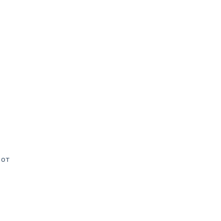
низком
уровне
воды
 от