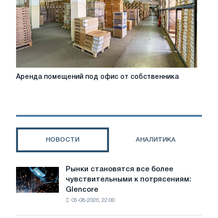
Аренда
Аренда помещений под офис от собственника
помещений
под
офис
от
собственника
НОВОСТИ
АНАЛИТИКА
Рынки становятся все более
Рынки
чувствительными к потрясениям:
становятся
Glencore
все
05-08-2026, 22:00
более
чувствительными