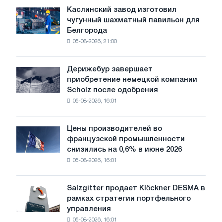
к
Каслинский завод изготовил
Каслинский
потрясениям:
чугунный шахматный павильон для
завод
Glencore
Белгорода
изготовил
05-08-2026, 21:00
чугунный
шахматный
павильон
Дерижебур завершает
Дерижебур
для
приобретение немецкой компании
завершает
Белгорода
Scholz после одобрения
приобретение
05-08-2026, 16:01
немецкой
компании
Scholz
Цены производителей во
Цены
после
французской промышленности
производителей
одобрения
снизились на 0,6% в июне 2026
во
Европейской
05-08-2026, 16:01
французской
комиссии
промышленности
снизились
Salzgitter продает Klöckner DESMA в
Salzgitter
на
рамках стратегии портфельного
продает
0,6%
управления
Klöckner
в
05-08-2026, 16:01
DESMA