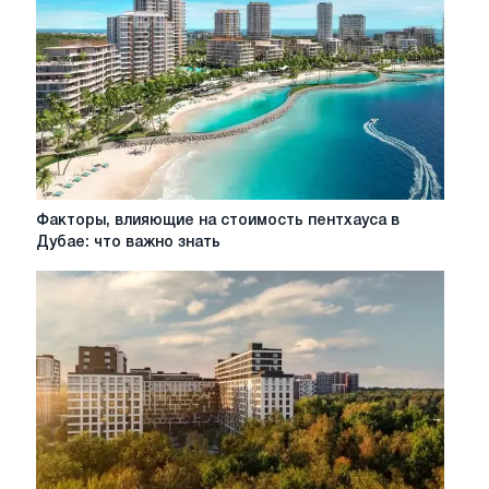
Факторы,
Факторы, влияющие на стоимость пентхауса в
влияющие
Дубае: что важно знать
на
стоимость
пентхауса
в
Дубае:
что
важно
знать