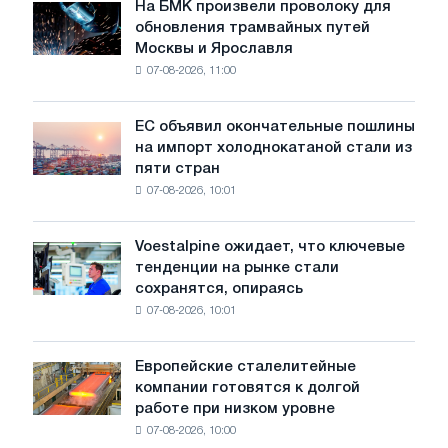
июле
На БМК произвели проволоку для
На
обновления трамвайных путей
БМК
Москвы и Ярославля
произвели
07-08-2026, 11:00
проволоку
для
обновления
ЕС объявил окончательные пошлины
ЕС
трамвайных
на импорт холоднокатаной стали из
объявил
путей
пяти стран
окончательные
Москвы
07-08-2026, 10:01
пошлины
и
на
Ярославля
импорт
Voestalpine ожидает, что ключевые
Voestalpine
холоднокатаной
тенденции на рынке стали
ожидает,
стали
сохранятся, опираясь
что
из
07-08-2026, 10:01
ключевые
пяти
тенденции
стран
на
Европейские сталелитейные
Европейские
рынке
компании готовятся к долгой
сталелитейные
стали
работе при низком уровне
компании
сохранятся,
07-08-2026, 10:00
готовятся
опираясь