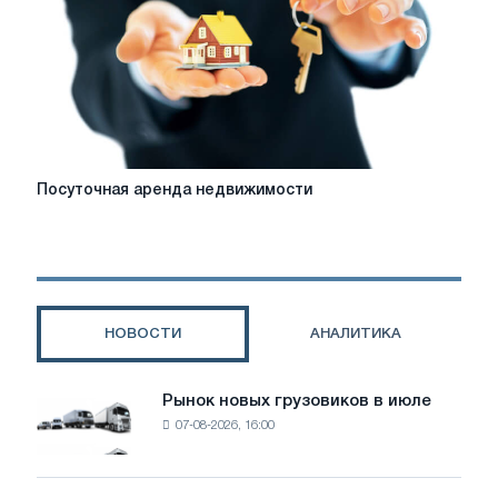
семьи
с
детьми
Посуточная
Посуточная аренда недвижимости
аренда
недвижимости
НОВОСТИ
АНАЛИТИКА
Рынок новых грузовиков в июле
Рынок
07-08-2026, 16:00
новых
грузовиков
в