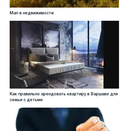
Мап
Мап в недвижимости
в
недвижимости
Как
Как правильно арендовать квартиру в Варшаве для
правильно
семьи с детьми
арендовать
квартиру
в
Варшаве
для