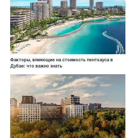
Факторы,
Факторы, влияющие на стоимость пентхауса в
влияющие
Дубае: что важно знать
на
стоимость
пентхауса
в
Дубае:
что
важно
знать