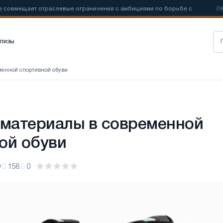
ещает отраслевые ограничения с амбициями по борьбе с
📰
Новые 
лизы
еменной спортивной обуви
 материалы в современной
ой обуви
9
158
0