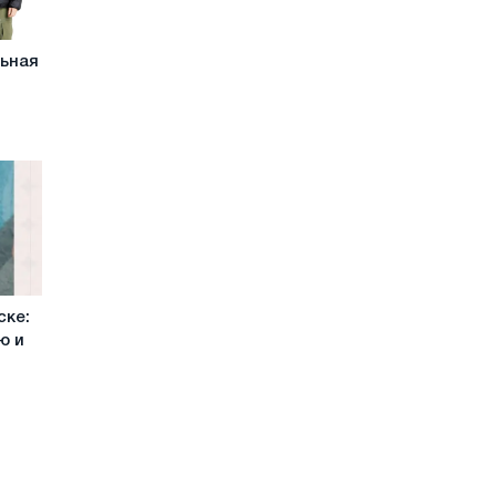
льная
ске:
ю и