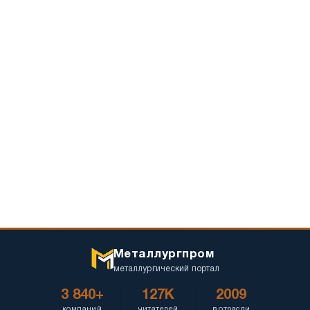
стилям
запоминающуюся
и
одежду
функциональности
для
бренда
Металлургпром
металлургический портал
3 840+
127K
2009
компаний
читателей
в отрасли