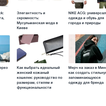
Элегантность
NIKE
ck:
Элегантность и
NIKE ACG: универса
и
ACG:
та,
скромность:
одежда и обувь для
скромность:
универсальная
Мусульманская мода в
города и природы
Мусульманская
одежда
Киеве
мода
и
в
обувь
Киеве
для
города
и
природы
Как
Мерч
ерез
Как выбрать идеальный
Мерч на заказ в Мин
выбрать
на
женский кожаный
как создать стильну
идеальный
заказ
кошелек: руководство по
запоминающуюся
женский
в
размерам, стилям и
одежду для бренда
кожаный
Минске:
функциональности
кошелек:
как
руководство
создать
по
стильную
размерам,
и