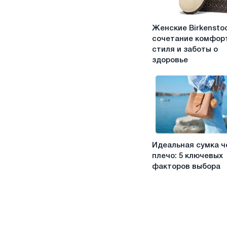
​​​​​​​Женские Birkensto
Женские
сочетание комфор
Birkenstock:
стиля и заботы о
сочетание
здоровье
комфорта,
стиля
и
заботы
о
здоровье
Идеальная
Идеальная сумка ч
сумка
плечо: 5 ключевых
через
факторов выбора
плечо:
5
ключевых
факторов
выбора