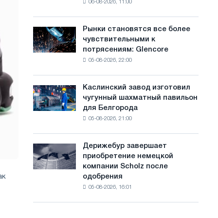
06-08-2026, 11:00
выбросов
с
поездок
системами
в
а
автоматического
Лондоне
Рынки становятся все более
Рынки
контроля
й
чувствительными к
становятся
потрясениям: Glencore
все
т
05-08-2026, 22:00
более
а
чувствительными
к
Каслинский завод изготовил
Каслинский
потрясениям:
чугунный шахматный павильон
завод
Glencore
для Белгорода
изготовил
05-08-2026, 21:00
чугунный
шахматный
павильон
Дерижебур завершает
Дерижебур
для
приобретение немецкой
завершает
Белгорода
компании Scholz после
приобретение
одобрения
ак
немецкой
05-08-2026, 16:01
компании
Scholz
после