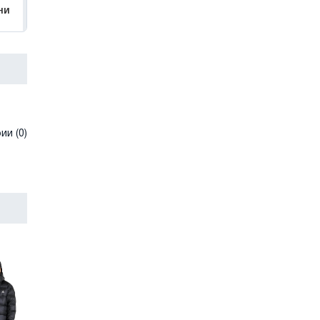
ни
и (0)