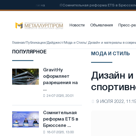
родистой стали на
📰
Сомнительная реформа ETS в Брюсселе совм
Новости
Объявления
Пресс-ре
Главная
/
Публикации
/
Дайджест
/
Мода и Стиль
/ Дизайн и материалы в совр
ПОПУЛЯРНОЕ
МОДА И СТИЛЬ
GravitHy
GravitHy
Дизайн и
оформляет
оформляет
разрешения на
разрешения
спортивн
...
на
24-07-2026, 20:01
строительство
9 ИЮЛЯ 2022, 11:1
завода
по
Сомнительная
Сомнительная
производству
реформа ETS в
реформа
низкоуглеродистой
Брюсселе ...
ETS
стали
18-07-2026, 13:00
в
на