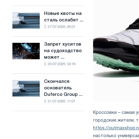
Брюсселе
основе
совмещает
водорода
Новые квоты на
Новые
отраслевые
во
сталь ослабят ...
квоты
ограничения
Франции
27-07-2026, 09:01
на
с
сталь
амбициями
ослабят
по
Запрет хуситов
Запрет
конкуренцию
борьбе
на судоходство
хуситов
в
с
может ...
на
Соединенном
изменением
23-07-2026, 04:16
судоходство
Королевстве
климата
может
нарушить
Скончался
Скончался
импорт
основатель
основатель
Саудовской
Duferco Group ...
Duferco
стали
21-07-2026, 11:01
Group
Бруно
Кроссовки – самая 
Больфо
городские жители, т
https://outmaxshop.r
настолько универсал