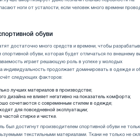
 и лучше амортизирует даже незначительные неровности на
пасают ноги от усталости, если человек много времени прово
спортивной обуви
атят достаточно много средств и времени, чтобы разрабаты
и спортивной обуви, которая будет отличаться по внешнему в
наваемость играет решающую роль в успехе у молодых
на индивидуальность продолжает доминировать в одежде и о
 счёт следующих факторов:
лько лучших материалов в производстве;
ого дизайна не влияет негативно на показатель комфорта;
ошо сочетаются с современным стилем в одежде;
ходят для повседневной эксплуатации;
 частой стирке и чистке.
ль был достигнут производителем спортивной обуви не толь
ользуемыми текстильными материалами. Ткани не только не ск