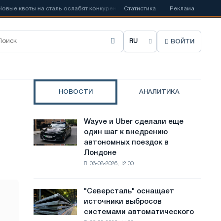
квоты на сталь ослабят конкуренцию в Соединенном Королевстве
Статистика
Реклама
ВОЙТИ
В
ы
б
НОВОСТИ
АНАЛИТИКА
р
а
Wayve и Uber сделали еще
Wayve
т
один шаг к внедрению
и
автономных поездок в
Uber
ь
Лондоне
сделали
я
06-08-2026, 12:00
еще
один
з
шаг
"Северсталь" оснащает
"Северсталь"
ы
к
источники выбросов
оснащает
внедрению
к
системами автоматического
источники
автономных