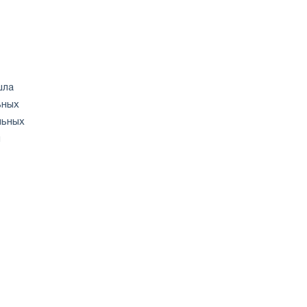
одобрения
Европейской
комиссии
шла
ьных
льных
и