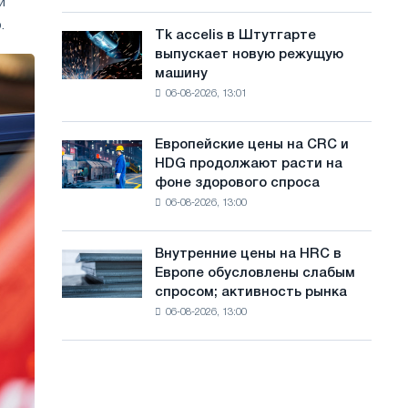
и
Италии
с
Великой
.
растут,
Отечественной
Tk accelis в Штутгарте
Tk
а
несмотря
войны
выпускает новую режущую
accelis
на
й
машину
в
летнее
06-08-2026, 13:01
Штутгарте
т
замедление
выпускает
роста
а
новую
цен
Европейские цены на CRC и
Европейские
режущую
HDG продолжают расти на
цены
машину
фоне здорового спроса
на
06-08-2026, 13:00
CRC
и
HDG
Внутренние цены на HRC в
Внутренние
продолжают
Европе обусловлены слабым
цены
расти
спросом; активность рынка
на
на
06-08-2026, 13:00
HRC
фоне
в
здорового
Европе
спроса
обусловлены
слабым