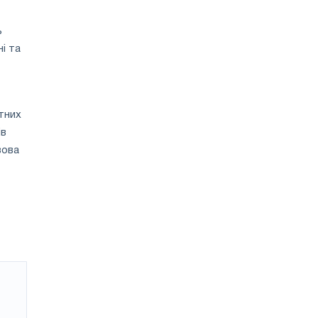
ь
і та
тних
ів
вова