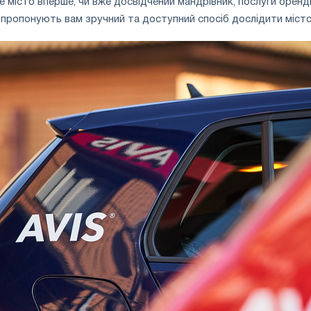
те місто вперше, чи вже досвідчений мандрівник, послуги оренд
і пропонують вам зручний та доступний спосіб дослідити місто