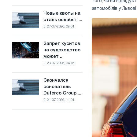
того, чи ви відвідує
Брюсселе
основе
автомобілів у Львов
совмещает
водорода
Новые квоты на
Новые
отраслевые
во
сталь ослабят ...
квоты
ограничения
Франции
27-07-2026, 09:01
на
с
сталь
амбициями
ослабят
по
Запрет хуситов
Запрет
конкуренцию
борьбе
на судоходство
хуситов
в
с
может ...
на
Соединенном
изменением
23-07-2026, 04:16
судоходство
Королевстве
климата
может
нарушить
Скончался
Скончался
импорт
основатель
основатель
Саудовской
Duferco Group ...
Duferco
стали
21-07-2026, 11:01
Group
Бруно
Больфо