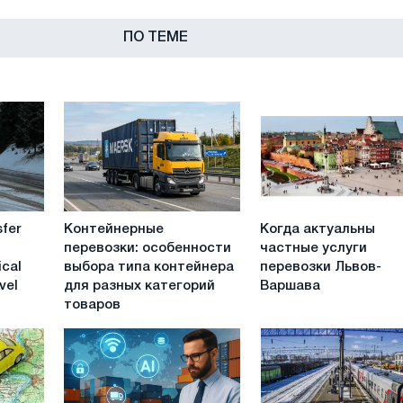
ПО ТЕМЕ
Контейнерные
Когда
sfer
Контейнерные
Когда актуальны
перевозки:
актуальны
перевозки: особенности
частные услуги
особенности
частные
ical
выбора типа контейнера
перевозки Львов-
выбора
услуги
vel
для разных категорий
Варшава
типа
перевозки
товаров
контейнера
Львов-
для
Варшава
разных
категорий
товаров