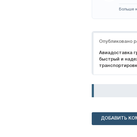
Больше н
Навигация
Опубликовано р
Авиадоставка гр
быстрый и наде
транспортировк
ДОБАВИТЬ КО