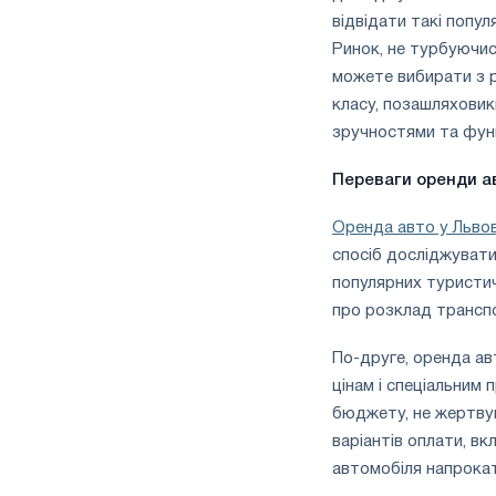
відвідати такі попул
Ринок, не турбуючис
можете вибирати з р
класу, позашляховик
зручностями та функ
Переваги оренди ав
Оренда авто у Львов
спосіб досліджувати
популярних туристич
про розклад транспо
По-друге, оренда ав
цінам і спеціальним
бюджету, не жертвую
варіантів оплати, в
автомобіля напрокат