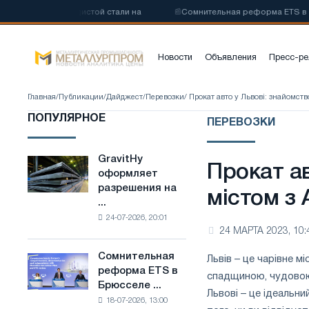
оуглеродистой стали на
📰
Сомнительная реформа ETS в Брюсселе 
Новости
Объявления
Пресс-ре
Главная
/
Публикации
/
Дайджест
/
Перевозки
/ Прокат авто у Львові: знайомство
ПОПУЛЯРНОЕ
ПЕРЕВОЗКИ
GravitHy
GravitHy
Прокат ав
оформляет
оформляет
разрешения на
разрешения
містом з 
...
на
24-07-2026, 20:01
строительство
24 МАРТА 2023, 10:
завода
по
Сомнительная
Львів – це чарівне м
Сомнительная
производству
реформа ETS в
реформа
спадщиною, чудовою
низкоуглеродистой
Брюсселе ...
ETS
стали
Львові – це ідеальн
18-07-2026, 13:00
в
на