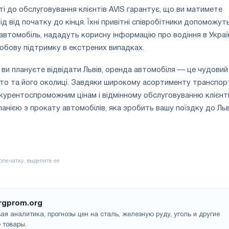
і до обслуговування клієнтів AVIS гарантує, що ви матимете
 від початку до кінця. Їхні привітні співробітники допоможут
 автомобіль, нададуть корисну інформацію про водіння в Україн
обову підтримку в екстрених випадках.
ви плануєте відвідати Львів, оренда автомобіля — це чудовий
сто та його околиці. Завдяки широкому асортименту транспор
онкурентоспроможним цінам і відмінному обслуговуванню клієнт
панією з прокату автомобілів, яка зробить вашу поїздку до Ль
rgprom.org
ая аналитика, прогнозы цен на сталь, железную руду, уголь и другие
 товары.