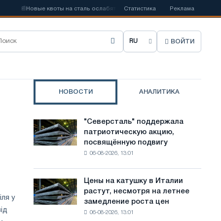
овые квоты на сталь ослабят конкуренцию в Соединенном Королевстве
Статистика
Реклама
ВОЙТИ
В
ы
б
НОВОСТИ
АНАЛИТИКА
р
а
"Северсталь" поддержала
"Северсталь"
т
патриотическую акцию,
поддержала
посвящённую подвигу
патриотическую
ь
06-08-2026, 13:01
акцию,
я
посвящённую
подвигу
з
Цены на катушку в Италии
Цены
советской
растут, несмотря на летнее
на
ы
авиации
ля у
замедление роста цен
катушку
в
ід
к
06-08-2026, 13:01
в
годы