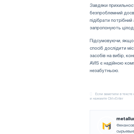
Завдяки прихильност
безпроблемний досвід
підібрати потрібний
запропонують цілод
Підсумовуючи, якщо 
спосіб дослідити мі
засобів на вибір, к
AVIS є надійною ком
незабутньою.
metallu
Финансов
сырьевые