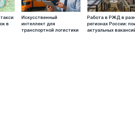
Искусственный
Работа
 такси
Искусственный
Работа в РЖД в раз
интеллект
в
ок в
интеллект для
регионах России: по
для
РЖД
транспортной логистики
актуальных ваканси
транспортной
в
логистики
разных
регионах
России:
поиск
актуальных
вакансий