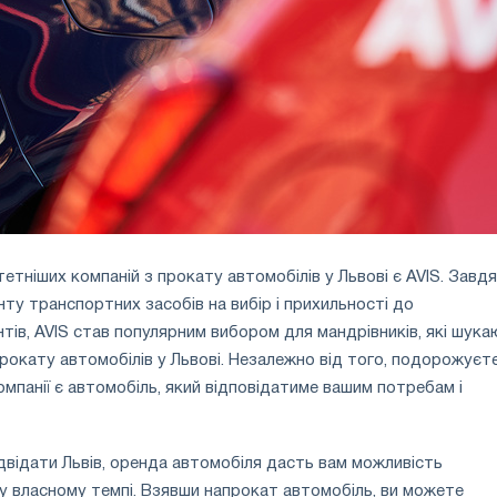
етніших компаній з прокату автомобілів у Львові є AVIS. Завд
у транспортних засобів на вибір і прихильності до
нтів, AVIS став популярним вибором для мандрівників, які шук
прокату автомобілів у Львові. Незалежно від того, подорожуєт
компанії є автомобіль, який відповідатиме вашим потребам і
двідати Львів, оренда автомобіля дасть вам можливість
у власному темпі. Взявши напрокат автомобіль, ви можете