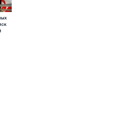
ных
иск
й