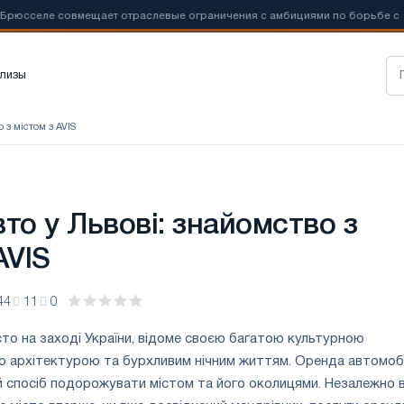
совмещает отраслевые ограничения с амбициями по борьбе с
📰
Н
лизы
 з містом з AVIS
то у Львові: знайомство з
AVIS
44
11
0
істо на заході України, відоме своєю багатою культурною
 архітектурою та бурхливим нічним життям. Оренда автомобі
ий спосіб подорожувати містом та його околицями. Незалежно в