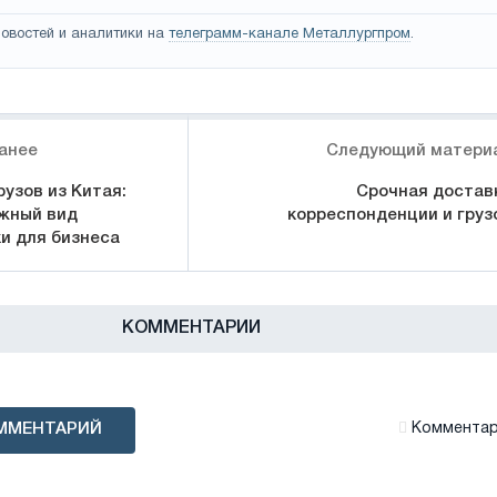
овостей и аналитики на
телеграмм-канале Металлургпром
.
анее
Следующий матери
узов из Китая:
Срочная достав
жный вид
корреспонденции и груз
и для бизнеса
КОММЕНТАРИИ
ММЕНТАРИЙ
Комментари