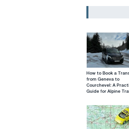
How
How to Book a Tran
to
from Geneva to
Book
Courchevel: A Pract
a
Guide for Alpine Tra
Transfer
from
Geneva
to
Courchevel:
A