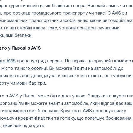
ярні туристичні місця, як Львівська опера, Високий замок чи п
ь про розклад громадського транспорту чи таксі. З AVIS ви
ізноманітних транспортних засобів, включаючи автомобілі ек
и та автомобілі класу люкс, усі вони оснащені сучасними
ціями безпеки.
то у Львові з AVIS
і з AVIS
пропонує ряд переваг. По-перше, це зручний і комфор
 місто та його околиці. Ви можете їздити на автомобілі до
них місць або досліджувати сільську місцевість, не турбуючи
рту чи мовні бар’єри.
то з AVIS у Львові може бути доступною. Завдяки конкурентн
 пропозиціям ви можете знайти автомобіль, який відповідає ва
чи комфортом і безпекою. Крім того, AVIS пропонує низку
ключаючи кредитні картки та готівку, що полегшує бронювання
, який вам підходить.