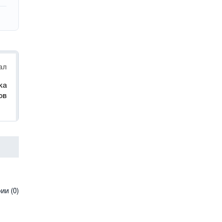
ал
ка
ов
и (0)