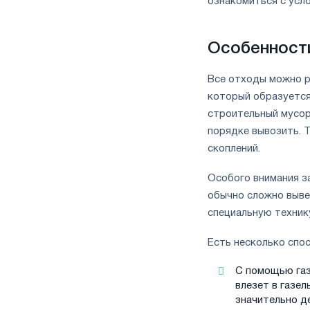
ознакомиться с усло
Особенност
Все отходы можно р
который образуется 
строительный мусор
порядке вывозить. 
скоплений.
Особого внимания з
обычно сложно выве
специальную техник
Есть несколько спо
С помощью газ
влезет в газел
значительно д