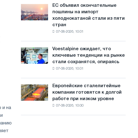
обновления
с
ЕС объявил окончательные
ЕС
трамвайных
пошлины на импорт
объявил
а
путей
холоднокатаной стали из пяти
окончательные
Москвы
й
стран
пошлины
и
07-08-2026, 10:01
на
т
Ярославля
импорт
а
холоднокатаной
Voestalpine ожидает, что
Voestalpine
стали
ключевые тенденции на рынке
ожидает,
из
стали сохранятся, опираясь
что
пяти
07-08-2026, 10:01
ключевые
стран
тенденции
на
Европейские сталелитейные
Европейские
рынке
компании готовятся к долгой
сталелитейные
стали
работе при низком уровне
компании
сохранятся,
07-08-2026, 10:00
готовятся
 и на
опираясь
к
на
ли
долгой
диверсификацию
панию
работе
ляет
при