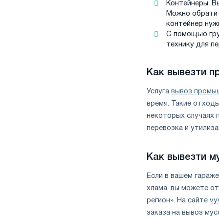
Контейнеры. В
Можно обратить
контейнер нуж
С помощью гру
технику для п
Как вывезти 
Услуга
вывоз промы
время. Такие отход
некоторых случаях 
перевозка и утилиз
Как вывезти м
Если в вашем гараж
хлама, вы можете о
регион». На сайте
vy
заказа на вывоз мус