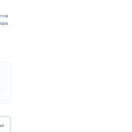
ится
ора.
ал