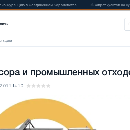
нкуренцию в Соединенном Королевстве
📰
Запрет хуситов на судохо
лизы
отходов
сора и промышленных отход
3:03
14
0