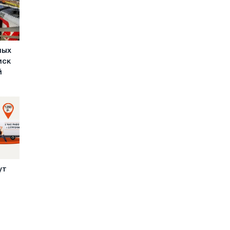
ных
иск
й
ут