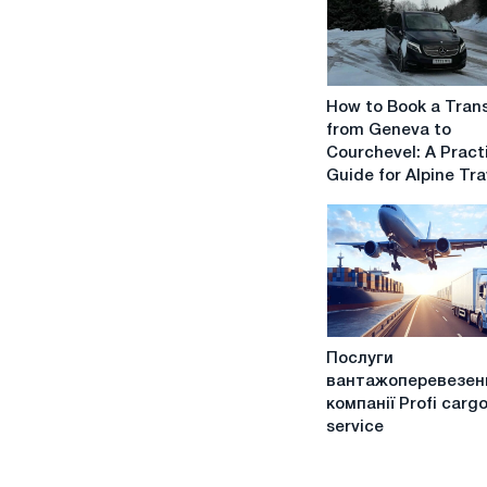
How
How to Book a Tran
to
from Geneva to
Book
Courchevel: A Pract
a
Guide for Alpine Tra
Transfer
from
Geneva
to
Courchevel:
A
Practical
Послуги
Guide
Послуги
вантажоперевезень
for
вантажоперевезень
від
Alpine
компанії Profi carg
компанії
Travel
service
Profi
cargo
service