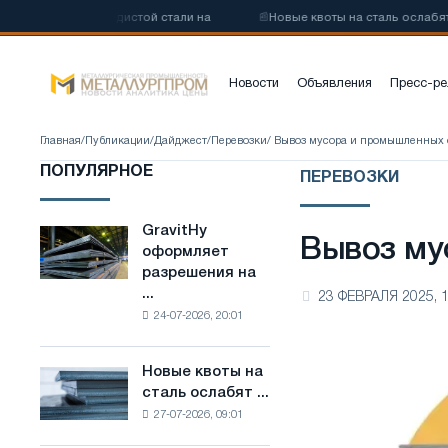
у низкоуглеродистой стали на
📰
Новые квоты на сталь ослабят ко
Новости
Объявления
Пресс-ре
Главная
/
Публикации
/
Дайджест
/
Перевозки
/ Вывоз мусора и промышленных 
ПОПУЛЯРНОЕ
ПЕРЕВОЗКИ
GravitHy
GravitHy
Вывоз му
оформляет
оформляет
разрешения на
разрешения
...
23 ФЕВРАЛЯ 2025, 1
на
24-07-2026, 20:01
строительство
завода
по
Новые квоты на
Новые
производству
сталь ослабят ...
квоты
низкоуглеродистой
27-07-2026, 09:01
на
стали
сталь
на