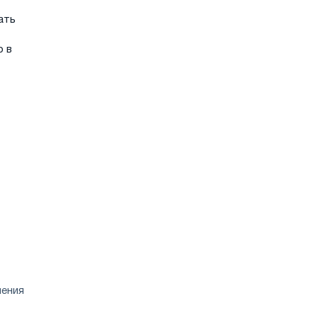
ать
о в
ления