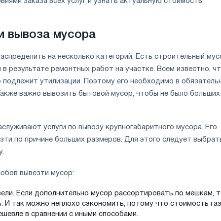
виями заказа всех услуг и узнать актуальную стоимость.
и вывоза мусора
аспределить на несколько категорий. Есть строительный мус
в результате ремонтных работ на участке. Всем известно, ч
 подлежит утилизации. Поэтому его необходимо в обязатель
Также важно вывозить бытовой мусор, чтобы не было больших
аслуживают услуги по вывозу крупногабаритного мусора. Его
зти по причине больших размеров. Для этого следует выбрат
у.
собов вывезти мусор:
ели. Если дополнительно мусор рассортировать по мешкам, т
ь. И так можно неплохо сэкономить, потому что стоимость га
ешевле в сравнении с иными способами.