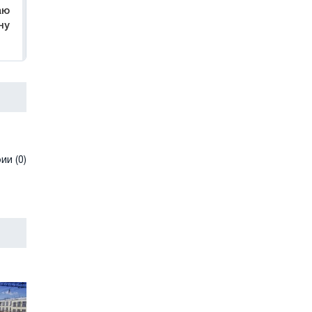
аю
ну
и (0)