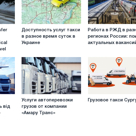
Доступность
Работа
sfer
Доступность услуг такси
Работа в РЖД в раз
услуг
в
в разное время суток в
регионах России: по
такси
РЖД
ical
Украине
актуальных ваканси
в
в
vel
разное
разных
время
регионах
суток
России:
в
поиск
Украине
актуальных
вакансий
Услуги
Грузовое
Услуги автоперевозки
Грузовое такси Сург
автоперевозки
такси
 від
грузов от компании
грузов
Сургут
o
«Амару Транс»
от
компании
«Амару
Транс»