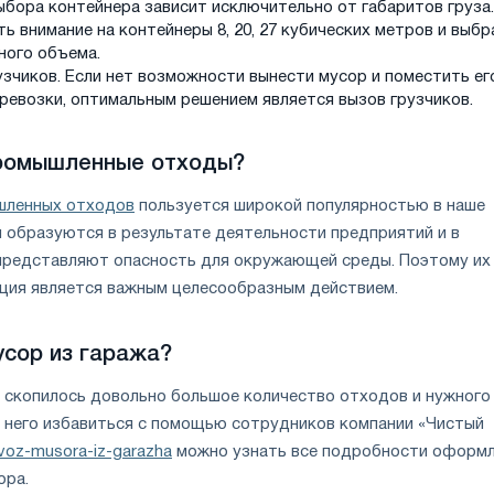
ыбора контейнера зависит исключительно от габаритов груза.
 внимание на контейнеры 8, 20, 27 кубических метров и выбр
ного объема.
зчиков. Если нет возможности вынести мусор и поместить ег
еревозки, оптимальным решением является вызов грузчиков.
промышленные отходы?
шленных отходов
пользуется широкой популярностью в наше
ы образуются в результате деятельности предприятий и в
представляют опасность для окружающей среды. Поэтому их
ация является важным целесообразным действием.
усор из гаража?
е скопилось довольно большое количество отходов и нужного
т него избавиться с помощью сотрудников компании «Чистый
voz-musora-iz-garazha
можно узнать все подробности оформ
ора.