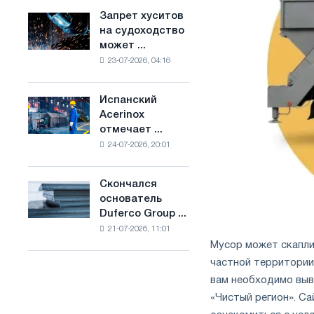
ослабят
основе
Запрет хуситов
Запрет
конкуренцию
водорода
на судоходство
хуситов
в
во
может ...
на
Соединенном
Франции
23-07-2026, 04:16
судоходство
Королевстве
может
нарушить
Испанский
Испанский
импорт
Acerinox
Acerinox
Саудовской
отмечает ...
отмечает
стали
24-07-2026, 20:01
положительную
динамику
во
Скончался
Скончался
втором
основатель
основатель
полугодии
Duferco Group ...
Duferco
по
21-07-2026, 11:01
Group
торговым
Мусор может скаплив
Бруно
мерам
Больфо
частной территории
и
вам необходимо выв
поддержке
CBAM
«Чистый регион». С