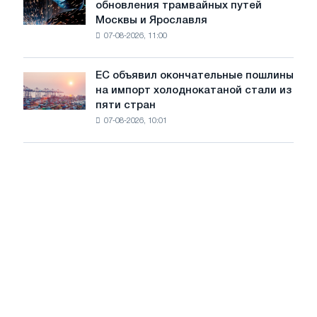
обновления трамвайных путей
обезуглероживания
БМК
Москвы и Ярославля
произвели
07-08-2026, 11:00
проволоку
для
обновления
ЕС объявил окончательные пошлины
ЕС
трамвайных
на импорт холоднокатаной стали из
объявил
путей
пяти стран
окончательные
Москвы
07-08-2026, 10:01
пошлины
и
на
Ярославля
импорт
холоднокатаной
стали
из
пяти
стран