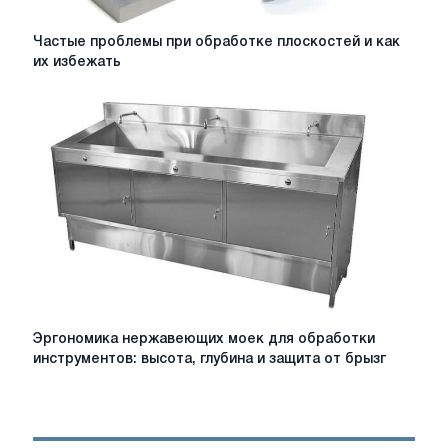
Частые
Частые проблемы при обработке плоскостей и как
проблемы
их избежать
при
обработке
плоскостей
и
как
их
избежать
Эргономика
Эргономика нержавеющих моек для обработки
нержавеющих
инструментов: высота, глубина и защита от брызг
моек
для
обработки
инструментов: