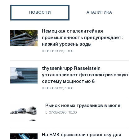
высота,
глубина
НОВОСТИ
АНАЛИТИКА
и
защита
от
Немецкая сталелитейная
Немецкая
брызг
промышленность предупреждает:
сталелитейная
низкий уровень воды
промышленность
08-08-2026, 10:00
предупреждает:
низкий
уровень
thyssenkrupp Rasselstein
thyssenkrupp
воды
устанавливает фотоэлектрическую
Rasselstein
угрожает
систему мощностью 8
устанавливает
безопасности
08-08-2026, 10:00
фотоэлектрическую
поставок
систему
мощностью
Рынок новых грузовиков в июле
Рынок
8
07-08-2026, 16:00
новых
МВт
грузовиков
для
в
достижения
июле
На БМК произвели проволоку для
целей
На