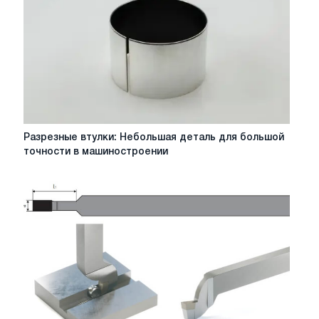
по
технологиям
и
их
применению
Разрезные
Разрезные втулки: Небольшая деталь для большой
втулки:
точности в машиностроении
Небольшая
деталь
для
большой
точности
в
машиностроении