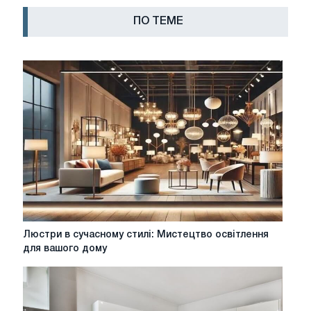
ПО ТЕМЕ
Люстри
Люстри в сучасному стилі: Мистецтво освітлення
в
для вашого дому
сучасному
стилі:
Мистецтво
освітлення