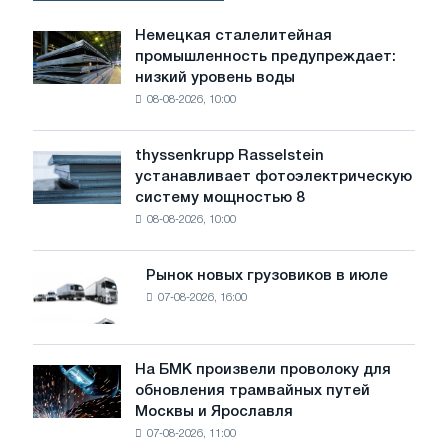
Немецкая сталелитейная
Немецкая
промышленность предупреждает:
сталелитейная
низкий уровень воды
промышленность
08-08-2026, 10:00
предупреждает:
низкий
уровень
thyssenkrupp Rasselstein
thyssenkrupp
воды
устанавливает фотоэлектрическую
Rasselstein
угрожает
систему мощностью 8
устанавливает
безопасности
08-08-2026, 10:00
фотоэлектрическую
поставок
систему
мощностью
Рынок новых грузовиков в июле
Рынок
8
07-08-2026, 16:00
новых
МВт
грузовиков
для
в
достижения
июле
На БМК произвели проволоку для
целей
На
обновления трамвайных путей
обезуглероживания
БМК
Москвы и Ярославля
произвели
07-08-2026, 11:00
проволоку