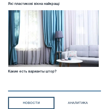
Які
Які пластикові вікна найкращі
пластикові
вікна
найкращі
Какие
Какие есть варианты штор?
есть
варианты
штор?
НОВОСТИ
АНАЛИТИКА