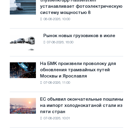
thyssenkrupp Rasselstein
thyssenkrupp
воды
устанавливает фотоэлектрическую
Rasselstein
угрожает
систему мощностью 8
устанавливает
безопасности
08-08-2026, 10:00
фотоэлектрическую
поставок
систему
мощностью
Рынок новых грузовиков в июле
Рынок
8
07-08-2026, 16:00
новых
МВт
грузовиков
для
в
достижения
июле
На БМК произвели проволоку для
целей
На
обновления трамвайных путей
обезуглероживания
БМК
Москвы и Ярославля
произвели
07-08-2026, 11:00
проволоку
для
обновления
ЕС объявил окончательные пошлины
ЕС
трамвайных
на импорт холоднокатаной стали из
объявил
путей
пяти стран
окончательные
Москвы
07-08-2026, 10:01
пошлины
и
на
Ярославля
импорт