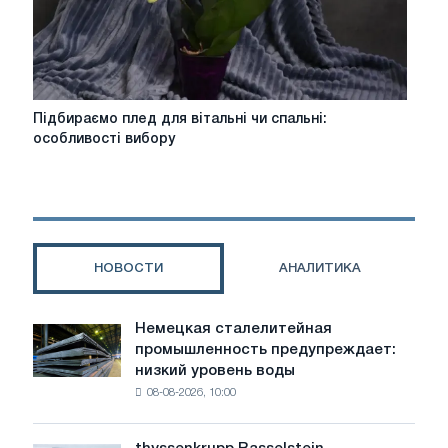
Підбираємо
Підбираємо плед для вітальні чи спальні:
плед
особливості вибору
для
вітальні
чи
спальні:
особливості
вибору
НОВОСТИ
АНАЛИТИКА
Немецкая сталелитейная
Немецкая
промышленность предупреждает:
сталелитейная
низкий уровень воды
промышленность
08-08-2026, 10:00
предупреждает:
низкий
уровень