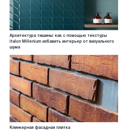
Архитектура
Архитектура тишины: как с помощью текстуры
тишины:
Italon Millenium избавить интерьер от визуального
как
шума
с
помощью
текстуры
Italon
Millenium
избавить
интерьер
от
визуального
шума
Клинкерная
Клинкерная фасадная плитка