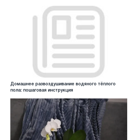
фасадная
плитка
Домашнее
Домашнее развоздушивание водяного тёплого
развоздушивание
пола: пошаговая инструкция
водяного
тёплого
пола:
пошаговая
инструкция