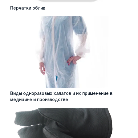
Перчатки
Перчатки облив
облив
Виды
Виды одноразовых халатов и их применение в
одноразовых
медицине и производстве
халатов
и
их
применение
в
медицине