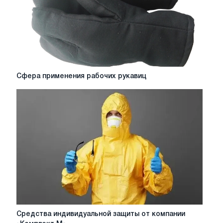
и
производстве
Сфера
Сфера применения рабочих рукавиц
применения
рабочих
рукавиц
Средства
Средства индивидуальной защиты от компании
индивидуальной