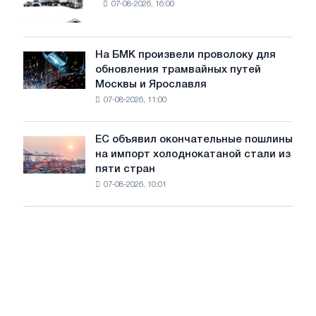
07-08-2026, 16:00
новых
МВт
грузовиков
для
в
достижения
июле
На БМК произвели проволоку для
целей
На
обновления трамвайных путей
обезуглероживания
БМК
Москвы и Ярославля
произвели
07-08-2026, 11:00
проволоку
для
обновления
ЕС объявил окончательные пошлины
ЕС
трамвайных
на импорт холоднокатаной стали из
объявил
путей
пяти стран
окончательные
Москвы
07-08-2026, 10:01
пошлины
и
на
Ярославля
импорт
холоднокатаной
стали
из
пяти
стран