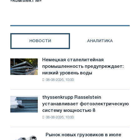
«Комплект М»
защиты
от
компании
«Комплект
М»
НОВОСТИ
АНАЛИТИКА
Немецкая сталелитейная
Немецкая
промышленность предупреждает:
сталелитейная
низкий уровень воды
промышленность
08-08-2026, 10:00
предупреждает:
низкий
уровень
thyssenkrupp Rasselstein
thyssenkrupp
воды
устанавливает фотоэлектрическую
Rasselstein
угрожает
систему мощностью 8
устанавливает
безопасности
08-08-2026, 10:00
фотоэлектрическую
поставок
систему
мощностью
Рынок новых грузовиков в июле
Рынок
8