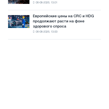
06-08-2026, 13:01
в
летнее
Штутгарте
замедление
выпускает
роста
Европейские цены на CRC и HDG
Европейские
новую
цен
продолжают расти на фоне
цены
режущую
здорового спроса
на
машину
06-08-2026, 13:00
CRC
и
HDG
продолжают
расти
на
фоне
здорового
спроса