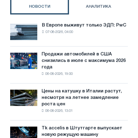
НОВОСТИ
АНАЛИТИКА
В Европе выживут только ЭДП: PwC
В
07-08-2026, 04:00
Европе
выживут
только
ЭДП:
Продажи автомобилей в США
Продажи
PwC
снизились в июле с максимума 2026
автомобилей
года
в
06-08-2026, 19:00
США
снизились
в
Цены на катушку в Италии растут,
Цены
июле
несмотря на летнее замедление
на
с
роста цен
катушку
максимума
06-08-2026, 13:01
в
2026
Италии
года
растут,
Tk accelis в Штутгарте выпускает
Tk
несмотря
новую режущую машину
accelis
на