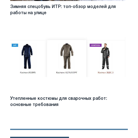
Зимняя
Зимняя спецобувь ИТР: топ-обзор моделей для
спецобувь
работы на улице
ИТР:
топ-
обзор
моделей
для
работы
на
улице
Утепленные
Утепленные костюмы для сварочных работ:
костюмы
основные требования
для
сварочных
работ:
основные
требования