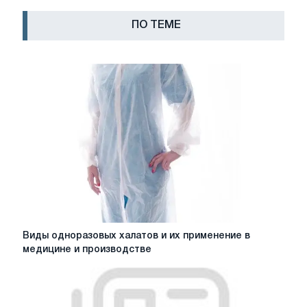
ПО ТЕМЕ
Виды
Виды одноразовых халатов и их применение в
одноразовых
медицине и производстве
халатов
и
их
применение