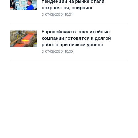
тенденции на рынке стали
ожидает,
стали
сохранятся, опираясь
что
из
07-08-2026, 10:01
ключевые
пяти
тенденции
стран
на
Европейские сталелитейные
Европейские
рынке
компании готовятся к долгой
сталелитейные
стали
работе при низком уровне
компании
сохранятся,
07-08-2026, 10:00
готовятся
опираясь
к
на
долгой
диверсификацию
работе
при
низком
уровне
воды