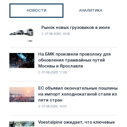
нестійких
ґрунтів
НОВОСТИ
АНАЛИТИКА
Рынок новых грузовиков в июле
Рынок
07-08-2026, 16:00
новых
грузовиков
в
июле
На БМК произвели проволоку для
На
обновления трамвайных путей
БМК
Москвы и Ярославля
произвели
07-08-2026, 11:00
проволоку
для
обновления
ЕС объявил окончательные пошлины
ЕС
трамвайных
на импорт холоднокатаной стали из
объявил
путей
пяти стран
окончательные
Москвы
07-08-2026, 10:01
пошлины
и
на
Ярославля
импорт
Voestalpine ожидает, что ключевые
Voestalpine
холоднокатаной