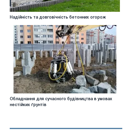
Надійність
Надійність та довговічність бетонних огорож
та
довговічність
бетонних
огорож
Обладнання
Обладнання для сучасного будівництва в умовах
для
нестійких ґрунтів
сучасного
будівництва
в
умовах