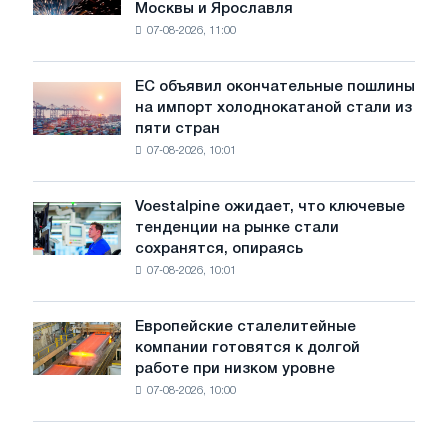
Москвы и Ярославля
произвели
07-08-2026, 11:00
проволоку
для
обновления
ЕС объявил окончательные пошлины
ЕС
трамвайных
на импорт холоднокатаной стали из
объявил
путей
пяти стран
окончательные
Москвы
07-08-2026, 10:01
пошлины
и
на
Ярославля
импорт
Voestalpine ожидает, что ключевые
Voestalpine
холоднокатаной
тенденции на рынке стали
ожидает,
стали
сохранятся, опираясь
что
из
07-08-2026, 10:01
ключевые
пяти
тенденции
стран
на
Европейские сталелитейные
Европейские
рынке
компании готовятся к долгой
сталелитейные
стали
работе при низком уровне
компании
сохранятся,
07-08-2026, 10:00
готовятся
опираясь
к
на
долгой
диверсификацию