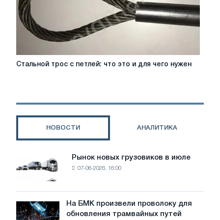
Стальной
Стальной трос с петлей: что это и для чего нужен
трос
с
петлей:
что
это
и
НОВОСТИ
АНАЛИТИКА
для
чего
нужен
Рынок новых грузовиков в июле
Рынок
07-08-2026, 16:00
новых
грузовиков
в
июле
На БМК произвели проволоку для
На
обновления трамвайных путей
БМК