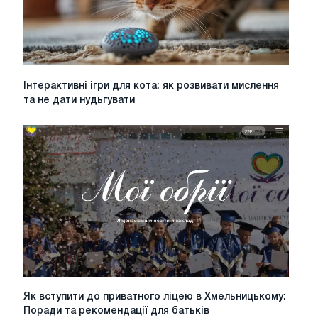
Інтерактивні
Інтерактивні ігри для кота: як розвивати мислення
ігри
та не дати нудьгувати
для
кота:
як
розвивати
мислення
та
не
дати
нудьгувати
Як
Як вступити до приватного ліцею в Хмельницькому:
вступити
Поради та рекомендації для батьків