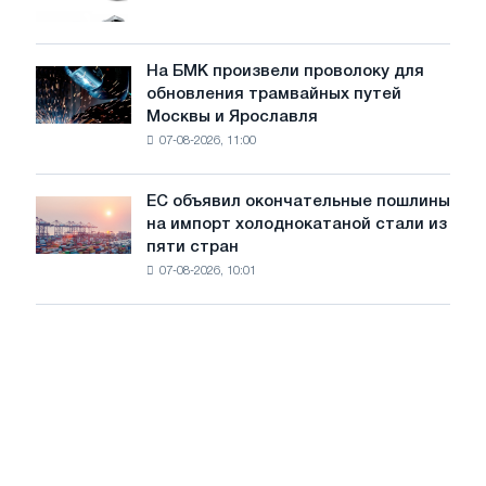
МВт
грузовиков
для
в
достижения
июле
На БМК произвели проволоку для
целей
На
обновления трамвайных путей
обезуглероживания
БМК
Москвы и Ярославля
произвели
07-08-2026, 11:00
проволоку
для
обновления
ЕС объявил окончательные пошлины
ЕС
трамвайных
на импорт холоднокатаной стали из
объявил
путей
пяти стран
окончательные
Москвы
07-08-2026, 10:01
пошлины
и
на
Ярославля
импорт
холоднокатаной
стали
из
пяти
стран