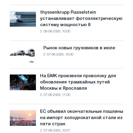
низкий
уровень
thyssenkrupp Rasselstein
thyssenkrupp
воды
устанавливает фотоэлектрическую
Rasselstein
угрожает
систему мощностью 8
устанавливает
безопасности
08-08-2026, 10:00
фотоэлектрическую
поставок
систему
мощностью
Рынок новых грузовиков в июле
Рынок
8
07-08-2026, 16:00
новых
МВт
грузовиков
для
в
достижения
июле
На БМК произвели проволоку для
целей
На
обновления трамвайных путей
обезуглероживания
БМК
Москвы и Ярославля
произвели
07-08-2026, 11:00
проволоку
для
обновления
ЕС объявил окончательные пошлины
ЕС
трамвайных
на импорт холоднокатаной стали из
объявил
путей
пяти стран
окончательные
Москвы
07-08-2026, 10:01
пошлины