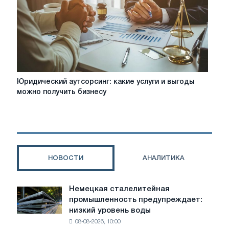
Uradresa
Юридический
Юридический аутсорсинг: какие услуги и выгоды
аутсорсинг:
можно получить бизнесу
какие
услуги
и
выгоды
можно
получить
НОВОСТИ
АНАЛИТИКА
бизнесу
Немецкая сталелитейная
Немецкая
промышленность предупреждает:
сталелитейная
низкий уровень воды
промышленность
08-08-2026, 10:00
предупреждает: