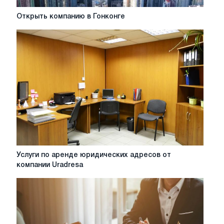
Открыть
Открыть компанию в Гонконге
компанию
в
Гонконге
Услуги
Услуги по аренде юридических адресов от
по
компании Uradresa
аренде
юридических
адресов
от
компании