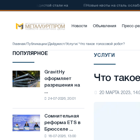
ву низкоуглеродистой стали на
📰
Новые квоты на сталь ослабят к
Новости
Объявления
Пресс-ре
Главная
/
Публикации
/
Дайджест
/
Услуги
/ Что такое голосовой робот?
ПОПУЛЯРНОЕ
УСЛУГИ
GravitHy
GravitHy
Что тако
оформляет
оформляет
разрешения на
разрешения
...
20 МАРТА 2023, 14:
на
24-07-2026, 20:01
строительство
завода
по
Сомнительная
Сомнительная
производству
реформа ETS в
реформа
низкоуглеродистой
Брюсселе ...
ETS
стали
18-07-2026, 13:00
в
на