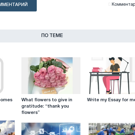
ММЕНТАРИЙ
Комментари
ПО ТЕМЕ
What
Write
comes
What flowers to give in
Write my Essay for m
flowers
my
gratitude: “thank you
to
Essay
flowers”
give
for
in
me
gratitude: