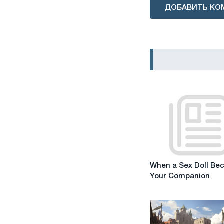
ДОБАВИТЬ КО
When
When a Sex Doll Be
a
Your Companion
Sex
Doll
Becomes
Your