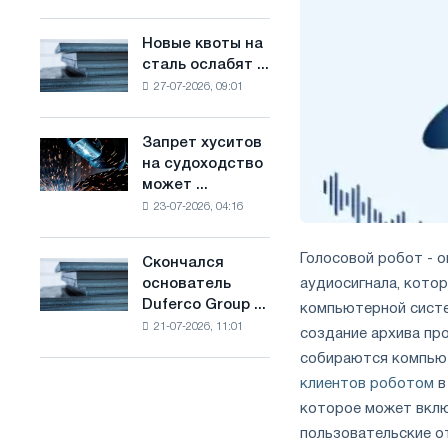
Брюсселе
основе
совмещает
водорода
Новые квоты на
Новые
отраслевые
во
сталь ослабят ...
квоты
ограничения
Франции
27-07-2026, 09:01
на
с
сталь
амбициями
ослабят
по
Запрет хуситов
Запрет
конкуренцию
борьбе
на судоходство
хуситов
в
с
может ...
на
Соединенном
изменением
23-07-2026, 04:16
судоходство
Королевстве
климата
может
нарушить
Голосовой робот - 
Скончался
Скончался
импорт
аудиосигнала, котор
основатель
основатель
Саудовской
Duferco Group ...
компьютерной систе
Duferco
стали
21-07-2026, 11:01
Group
создание архива пр
Бруно
собираются компьют
Больфо
клиентов роботом
в
которое может вклю
пользовательские о