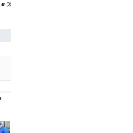
и (0)
e