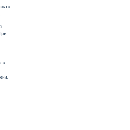
лекта
.
я
При
о с
ени,