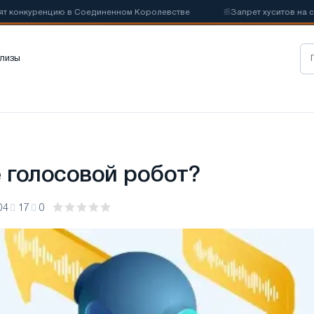
онкуренцию в Соединенном Королевстве
📰
Запрет хуситов на судох
лизы
е голосовой робот?
04
17
0