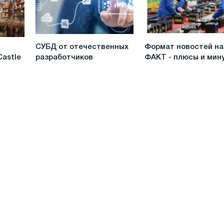
“thank
you
flowers”
СУБД
Формат
СУБД от отечественных
Формат новостей на
от
новостей
Castle
разработчиков
ФАКТ - плюсы и мин
отечественных
на
разработчиков
ФАКТ
-
плюсы
и
минусы