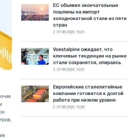
обновления
с
ЕС объявил окончательные
ЕС
трамвайных
пошлины на импорт
объявил
а
путей
холоднокатаной стали из пяти
окончательные
Москвы
й
стран
пошлины
и
07-08-2026, 10:01
на
т
Ярославля
импорт
а
холоднокатаной
Voestalpine ожидает, что
Voestalpine
стали
ключевые тенденции на рынке
ожидает,
из
стали сохранятся, опираясь
что
пяти
07-08-2026, 10:01
ключевые
стран
тенденции
на
Европейские сталелитейные
Европейские
рынке
компании готовятся к долгой
сталелитейные
лючая
стали
работе при низком уровне
компании
сохранятся,
м
07-08-2026, 10:00
готовятся
опираясь
он
к
на
тров,
долгой
диверсификацию
работе
при
ние