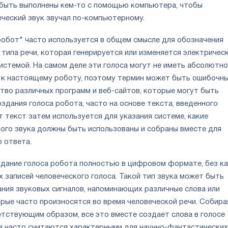
 быть выполнены кем-то с помощью компьютера, чтобы
еческий звук звучал по-компьютерному.
робот" часто используется в общем смысле для обозначения
типа речи, которая генерируется или изменяется электричес
истемой. На самом деле эти голоса могут не иметь абсолютно
 к настоящему роботу, поэтому термин может быть ошибочны
во различных программ и веб-сайтов, которые могут быть
здания голоса робота, часто на основе текста, введенного
 текст затем используется для указания системе, какие
ого звука должны быть использованы и собраны вместе для
 ответа.
дание голоса робота полностью в цифровом формате, без ка
 записей человеческого голоса. Такой тип звука может быть
ания звуковых сигналов, напоминающих различные слова или
орые часто произносятся во время человеческой речи. Собира
етствующим образом, все это вместе создает слова в голосе
са часто считаются характерными для научно-фантастических