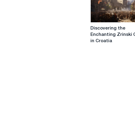
Companion
Discovering
Discovering the
the
Enchanting Zrinski 
Enchanting
in Croatia
Zrinski
Castle
in
Croatia