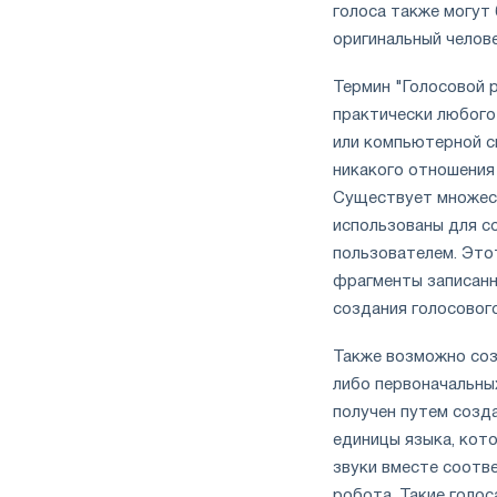
голоса также могут
оригинальный челов
Термин "Голосовой 
практически любого 
или компьютерной с
никакого отношения
Существует множест
использованы для со
пользователем. Этот
фрагменты записанн
создания голосового
Также возможно соз
либо первоначальных
получен путем созд
единицы языка, кот
звуки вместе соотв
робота. Такие голо