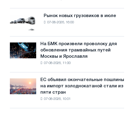
фотоэлектрическую
поставок
систему
мощностью
Рынок новых грузовиков в июле
Рынок
8
07-08-2026, 16:00
новых
МВт
грузовиков
для
в
достижения
июле
На БМК произвели проволоку для
целей
На
обновления трамвайных путей
обезуглероживания
БМК
Москвы и Ярославля
произвели
07-08-2026, 11:00
проволоку
для
обновления
ЕС объявил окончательные пошлины
ЕС
трамвайных
на импорт холоднокатаной стали из
объявил
путей
пяти стран
окончательные
Москвы
07-08-2026, 10:01
пошлины
и
на
Ярославля
импорт
холоднокатаной
стали
из