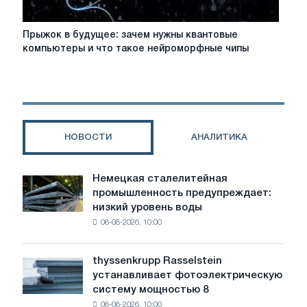
Прыжок
Прыжок в будущее: зачем нужны квантовые
в
компьютеры и что такое нейроморфные чипы
будущее:
зачем
нужны
квантовые
компьютеры
и
НОВОСТИ
АНАЛИТИКА
что
такое
нейроморфные
Немецкая сталелитейная
Немецкая
чипы
промышленность предупреждает:
сталелитейная
низкий уровень воды
промышленность
08-08-2026, 10:00
предупреждает:
низкий
уровень
thyssenkrupp Rasselstein
thyssenkrupp
воды
устанавливает фотоэлектрическую
Rasselstein
угрожает
систему мощностью 8
устанавливает
безопасности
08-08-2026, 10:00