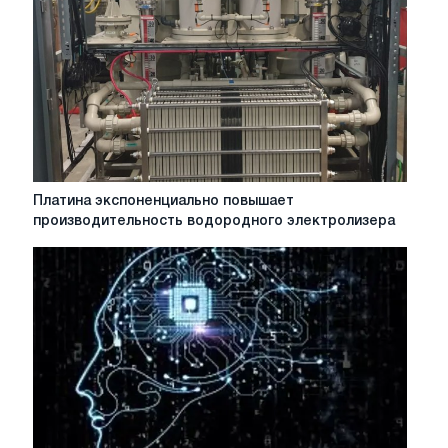
сайт
в
2020
году
Платина
Платина экспоненциально повышает
экспоненциально
производительность водородного электролизера
повышает
производительность
водородного
электролизера