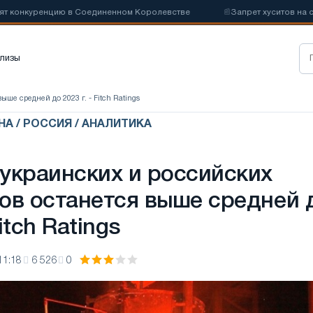
нкуренцию в Соединенном Королевстве
📰
Запрет хуситов на судох
лизы
ше средней до 2023 г. - Fitch Ratings
НА / РОССИЯ / АНАЛИТИКА
украинских и российских
ов останется выше средней 
Fitch Ratings
11:18
6 526
0