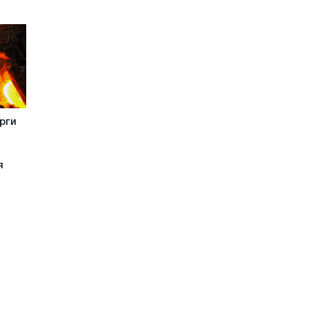
рги
я