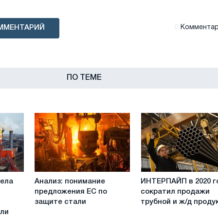
ММЕНТАРИЙ
Комментари
ПО ТЕМЕ
Анализ:
ИНТЕРПАЙП
вела
Анализ: понимание
ИНТЕРПАЙП в 2020 г
понимание
в
предложения ЕС по
сократил продажи
предложения
2020
защите стали
трубной и ж/д проду
ЕС
году
али
по
сократил