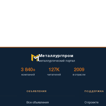
Металлургпром
металлургический портал
3 840+
127K
2009
компаний
читателей
в отрасли
ОБЪЯВЛЕНИЯ
ПОДДЕРЖКА
Все объявления
О проекте