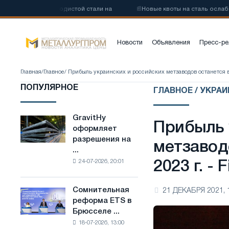
у низкоуглеродистой стали на
📰
Новые квоты на сталь ослабят ко
Новости
Объявления
Пресс-ре
Главная
/
Главное
/ Прибыль украинских и российских метзаводов останется вы
ПОПУЛЯРНОЕ
ГЛАВНОЕ / УКРАИ
GravitHy
GravitHy
Прибыль 
оформляет
оформляет
разрешения на
разрешения
метзавод
...
на
24-07-2026, 20:01
2023 г. - 
строительство
завода
по
Сомнительная
21 ДЕКАБРЯ 2021, 
Сомнительная
производству
реформа ETS в
реформа
низкоуглеродистой
Брюсселе ...
ETS
стали
18-07-2026, 13:00
в
на