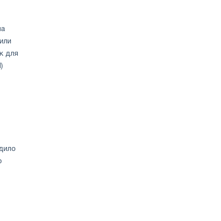
на
или
к для
)
удило
о