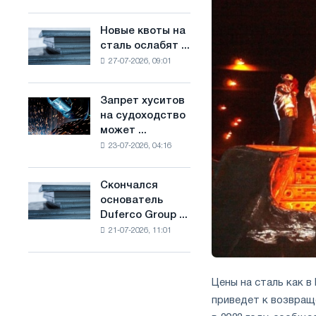
Брюсселе
основе
совмещает
водорода
Новые квоты на
Новые
отраслевые
во
сталь ослабят ...
квоты
ограничения
Франции
27-07-2026, 09:01
на
с
сталь
амбициями
ослабят
по
Запрет хуситов
Запрет
конкуренцию
борьбе
на судоходство
хуситов
в
с
может ...
на
Соединенном
изменением
23-07-2026, 04:16
судоходство
Королевстве
климата
может
нарушить
Скончался
Скончался
импорт
основатель
основатель
Саудовской
Duferco Group ...
Duferco
стали
21-07-2026, 11:01
Group
Бруно
Больфо
Цены на сталь как в
приведет к возвращ