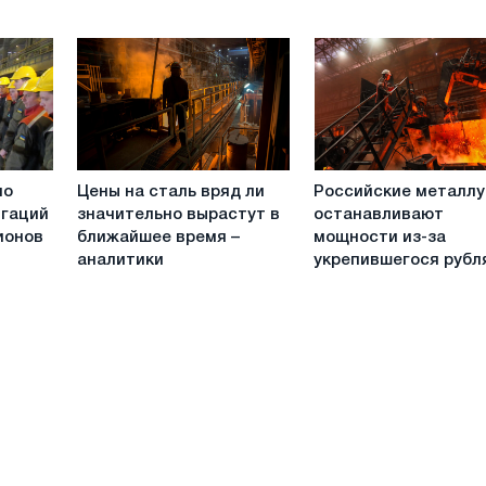
защите
продажи
стали
трубной
и
ж/
д
продукции
Цены
Российские
но
Цены на сталь вряд ли
Российские металлу
на
металлурги
игаций
значительно вырастут в
останавливают
сталь
останавливают
ионов
ближайшее время –
мощности из-за
вряд
мощности
аналитики
укрепившегося рубл
ли
из-
значительно
за
вырастут
укрепившегося
в
рубля
ближайшее
время
–
аналитики