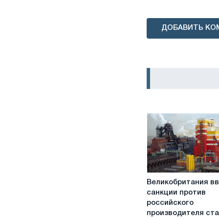
ДОБАВИТЬ КО
Великобритания
Великобритания в
ввела
санкции против
санкции
российского
против
производителя ст
российского