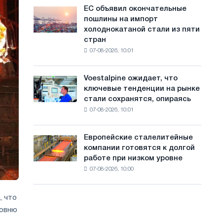
обновления
с
ЕС объявил окончательные
ЕС
трамвайных
пошлины на импорт
объявил
а
путей
холоднокатаной стали из пяти
окончательные
Москвы
й
стран
пошлины
и
07-08-2026, 10:01
на
т
Ярославля
импорт
а
холоднокатаной
Voestalpine ожидает, что
Voestalpine
стали
ключевые тенденции на рынке
ожидает,
из
стали сохранятся, опираясь
что
пяти
07-08-2026, 10:01
ключевые
стран
тенденции
на
Европейские сталелитейные
Европейские
рынке
компании готовятся к долгой
сталелитейные
стали
работе при низком уровне
компании
сохранятся,
07-08-2026, 10:00
готовятся
опираясь
к
на
долгой
диверсификацию
, что
работе
ровню
при