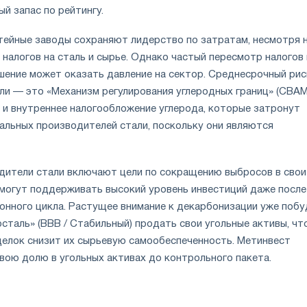
й запас по рейтингу.
тейные заводы сохраняют лидерство по затратам, несмотря 
налогов на сталь и сырье. Однако частый пересмотр налогов 
шение может оказать давление на сектор. Среднесрочный рис
ли — это «Механизм регулирования углеродных границ» (CBAM
 и внутреннее налогообложение углерода, которые затронут
альных производителей стали, поскольку они являются
дители стали включают цели по сокращению выбросов в свои
 могут поддерживать высокий уровень инвестиций даже после
онного цикла. Растущее внимание к декарбонизации уже поб
сталь» (BBB / Стабильный) продать свои угольные активы, чт
делок снизит их сырьевую самообеспеченность. Метинвест
вою долю в угольных активах до контрольного пакета.