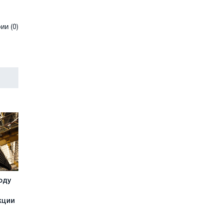
и (0)
оду
кции