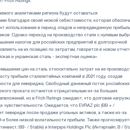
т Fitch Ratings.
емого аналитиками региона будут оставаться
ми благодаря своей низкой себестоимости, которая обеспеч
т использования в период спадов и непредвиденную прибыль
пиков. Однако переход на производство стали с нулевым выб
вышения налогов для российских предприятий в долгосрочной
овлиять на их позицию по затратам, говорится в новом отчет
йская и украинская сталь - экспертная оценка».
евышение цен на сталь относительно затрат на ее производс
осту прибыли сталелитейных компаний в 2021 году, создав
ности для левериджа. Свободный денежный поток российских
ского проката останется отрицательным из-за больших
апвложений, но в Fitch Ratings ожидают, что долговая нагрузк
х чувствительности. Ожидается, что EVRAZ plc (BB + /
т левередж после продажи угольных активов, а также из-за
 и более низкой волатильности прибыли. Также прогнозирует
инвест, BB- / Stable) и Interpipe Holdings Plc (Интерпайп, B / St