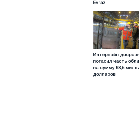
Evraz
производителя
стали
Evraz
Интерпайп
Интерпайп досроч
досрочно
погасил часть обл
погасил
на сумму 98,5 милл
часть
долларов
облигаций
на
сумму
98,5
миллионов
долларов