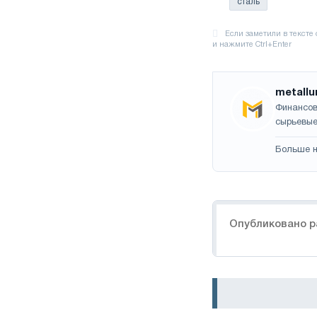
сталь
metallu
Финансов
сырьевые
Больше н
Навигация
Опубликовано р