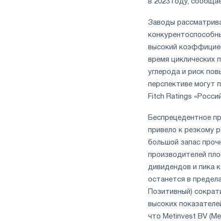
в 2023 году, сообщае
Заводы рассматрива
конкурентоспособны
высокий коэффициен
время циклических 
углерода и риск по
перспективе могут п
Fitch Ratings «Росси
Беспрецедентное пр
привело к резкому р
большой запас проч
производителей пло
дивидендов и пика к
останется в предела
Позитивный) сократи
высоких показателей
что Metinvest BV (Мет