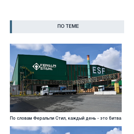
ПО ТЕМЕ
По
По словам Феральпи Стил, каждый день - это битва
словам
Феральпи