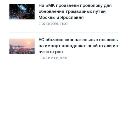
июле
На БМК произвели проволоку для
целей
На
обновления трамвайных путей
обезуглероживания
БМК
Москвы и Ярославля
произвели
07-08-2026, 11:00
проволоку
для
обновления
ЕС объявил окончательные пошлины
ЕС
трамвайных
на импорт холоднокатаной стали из
объявил
путей
пяти стран
окончательные
Москвы
07-08-2026, 10:01
пошлины
и
на
Ярославля
импорт
холоднокатаной
стали
из
пяти
стран