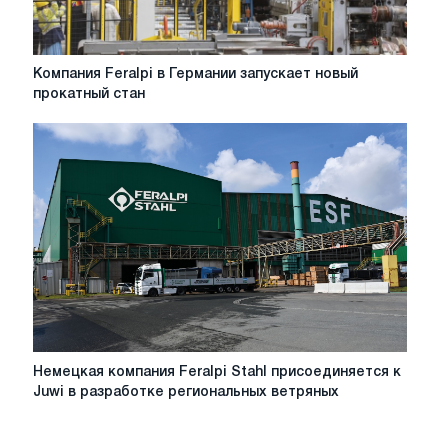
Компания
Компания Feralpi в Германии запускает новый
Feralpi
прокатный стан
в
Германии
запускает
новый
прокатный
стан
Немецкая
Немецкая компания Feralpi Stahl присоединяется к
компания
Juwi в разработке региональных ветряных
Feralpi
Stahl
присоединяется