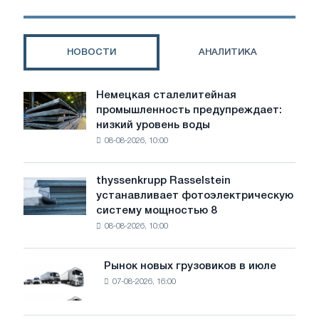
к
Juwi
в
НОВОСТИ
АНАЛИТИКА
разработке
региональных
ветряных
Немецкая сталелитейная
Немецкая
электростанций
промышленность предупреждает:
сталелитейная
для
низкий уровень воды
промышленность
экологически
08-08-2026, 10:00
предупреждает:
чистого
низкий
производства
уровень
стали
thyssenkrupp Rasselstein
thyssenkrupp
воды
устанавливает фотоэлектрическую
Rasselstein
угрожает
систему мощностью 8
устанавливает
безопасности
08-08-2026, 10:00
фотоэлектрическую
поставок
систему
мощностью
Рынок новых грузовиков в июле
Рынок
8
07-08-2026, 16:00
новых
МВт
грузовиков
для
в
достижения