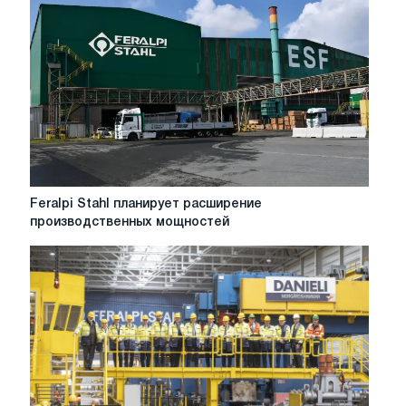
Стил,
каждый
день
-
это
битва
Feralpi
Feralpi Stahl планирует расширение
Stahl
производственных мощностей
планирует
расширение
производственных
мощностей