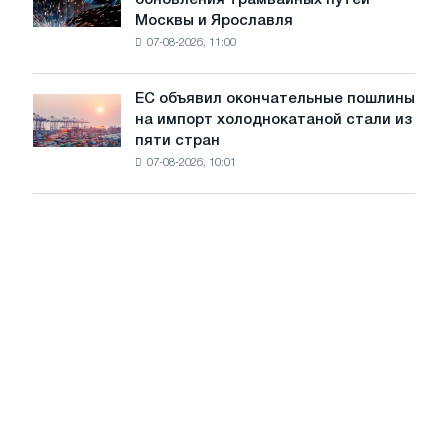
обновления трамвайных путей
обезуглероживания
БМК
Москвы и Ярославля
произвели
07-08-2026, 11:00
проволоку
для
обновления
ЕС объявил окончательные пошлины
ЕС
трамвайных
на импорт холоднокатаной стали из
объявил
путей
пяти стран
окончательные
Москвы
07-08-2026, 10:01
пошлины
и
на
Ярославля
импорт
холоднокатаной
стали
из
пяти
стран