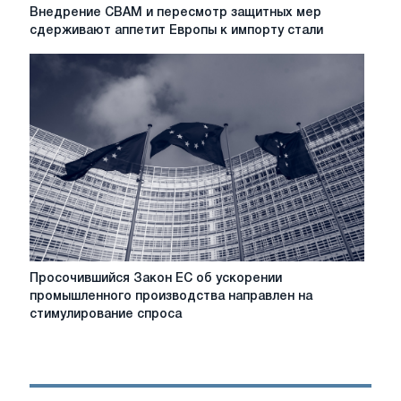
Внедрение
Внедрение CBAM и пересмотр защитных мер
CBAM
сдерживают аппетит Европы к импорту стали
и
пересмотр
защитных
мер
сдерживают
аппетит
Европы
к
импорту
стали
Просочившийся
Просочившийся Закон ЕС об ускорении
Закон
промышленного производства направлен на
ЕС
стимулирование спроса
об
ускорении
промышленного
производства