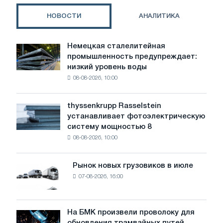
направлен
на
НОВОСТИ
АНАЛИТИКА
стимулирование
спроса
на
Немецкая сталелитейная
Немецкая
экологически
промышленность предупреждает:
сталелитейная
чистую
низкий уровень воды
промышленность
сталь,
08-08-2026, 10:00
предупреждает:
что
низкий
привело
уровень
к
thyssenkrupp Rasselstein
thyssenkrupp
воды
остановке
устанавливает фотоэлектрическую
Rasselstein
угрожает
инвестиций
систему мощностью 8
устанавливает
безопасности
08-08-2026, 10:00
фотоэлектрическую
поставок
систему
мощностью
Рынок новых грузовиков в июле
Рынок
8
07-08-2026, 16:00
новых
МВт
грузовиков
для
в
достижения
июле
На БМК произвели проволоку для
целей
На