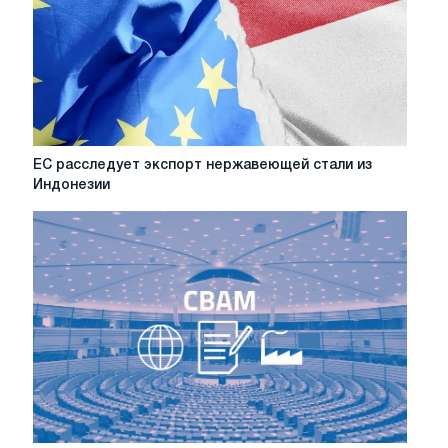
на
которые
стоит
обратить
внимание
в
2026
году
ЕС
ЕС расследует экспорт нержавеющей стали из
расследует
Индонезии
экспорт
нержавеющей
стали
из
Индонезии