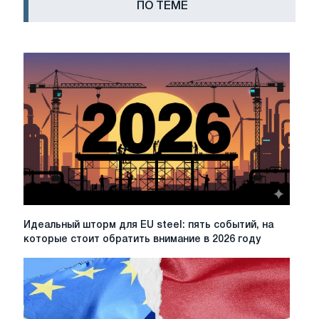
ПО ТЕМЕ
Идеальный
Идеальный шторм для EU steel: пять событий, на
шторм
которые стоит обратить внимание в 2026 году
для
EU
steel:
пять
событий,