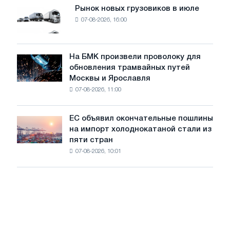
мощностью
Рынок новых грузовиков в июле
Рынок
8
07-08-2026, 16:00
новых
МВт
грузовиков
для
в
достижения
июле
На БМК произвели проволоку для
целей
На
обновления трамвайных путей
обезуглероживания
БМК
Москвы и Ярославля
произвели
07-08-2026, 11:00
проволоку
для
обновления
ЕС объявил окончательные пошлины
ЕС
трамвайных
на импорт холоднокатаной стали из
объявил
путей
пяти стран
окончательные
Москвы
07-08-2026, 10:01
пошлины
и
на
Ярославля
импорт
холоднокатаной
стали
из
пяти
стран