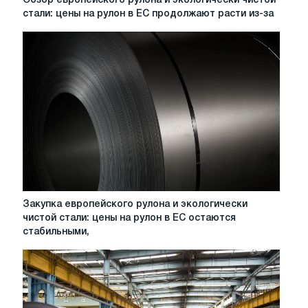
Обзор европейского рулона и экологически чистой
европейского
стали: цены на рулон в ЕС продолжают расти из-за
рулона
и
экологически
чистой
стали:
цены
на
рулон
в
ЕС
продолжают
расти
из-
Закупка
Закупка европейского рулона и экологически
за
европейского
чистой стали: цены на рулон в ЕС остаются
высоких
рулона
стабильными,
издержек
и
и
экологически
импортных
чистой
барьеров
стали:
цены