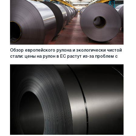
на
рулон
в
ЕС
остаются
стабильными,
поскольку
заводы
Обзор
Обзор европейского рулона и экологически чистой
нацелены
европейского
стали: цены на рулон в ЕС растут из-за проблем с
на
рулона
повышение
и
контрактных
экологически
цен
чистой
стали:
цены
на
рулон
в
ЕС
растут
из-