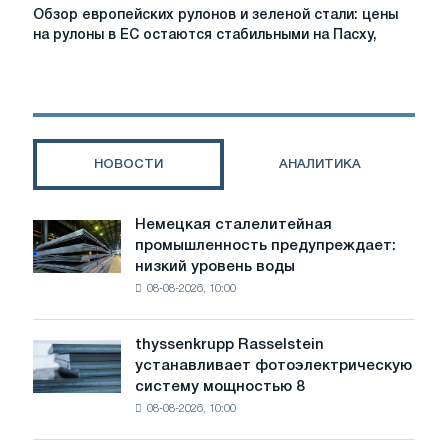
за
Обзор
Обзор европейских рулонов и зеленой стали: цены
проблем
европейских
на рулоны в ЕС остаются стабильными на Пасху,
с
рулонов
поставками,
и
поскольку
зеленой
риски
стали:
импорта
цены
усиливаются
на
НОВОСТИ
АНАЛИТИКА
рулоны
в
ЕС
Немецкая сталелитейная
Немецкая
остаются
промышленность предупреждает:
сталелитейная
стабильными
низкий уровень воды
промышленность
на
08-08-2026, 10:00
предупреждает:
Пасху,
низкий
сигнализирует
уровень
о
thyssenkrupp Rasselstein
thyssenkrupp
воды
бычьем
устанавливает фотоэлектрическую
Rasselstein
угрожает
настроении
систему мощностью 8
устанавливает
безопасности
08-08-2026, 10:00
фотоэлектрическую
поставок
систему