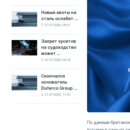
Брюсселе
основе
совмещает
водорода
Новые квоты на
Новые
отраслевые
во
сталь ослабят ...
квоты
ограничения
Франции
27-07-2026, 09:01
на
с
сталь
амбициями
ослабят
по
Запрет хуситов
Запрет
конкуренцию
борьбе
на судоходство
хуситов
в
с
может ...
на
Соединенном
изменением
23-07-2026, 04:16
судоходство
Королевстве
климата
может
нарушить
Скончался
Скончался
импорт
основатель
основатель
Саудовской
Duferco Group ...
Duferco
стали
21-07-2026, 11:01
Group
Бруно
Больфо
По данным британско