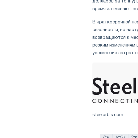
долларов за тонну) 
время затмевают вс
В краткосрочной пе
сезонности, но нас
возвращаются к мес
резким изменениям 
увеличение затрат н
steelorbis.com
ѽѰ
чтѾ
ѷѰ