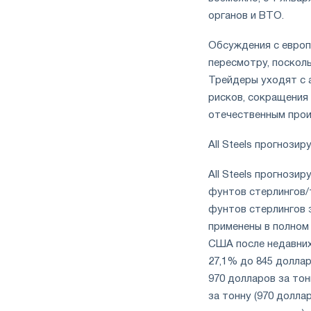
органов и ВТО.
Обсуждения с европ
пересмотру, посколь
Трейдеры уходят с 
рисков, сокращения 
отечественным прои
All Steels прогнозир
All Steels прогнози
фунтов стерлингов/т
фунтов стерлингов з
применены в полном 
США после недавних
27,1% до 845 доллар
970 долларов за тон
за тонну (970 доллар