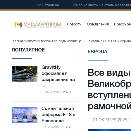
оуглеродистой стали на
📰
Новые квоты на сталь ослабят конкуре
Новости
Объявления
Пресс-ре
Главная
/
Новости
/
Европа
/ Все виды стали: цены на сталь в ЕС и Великобр
ПОПУЛЯРНОЕ
ЕВРОПА
GravitHy
GravitHy
Все виды 
оформляет
оформляет
разрешения на
разрешения
Великобр
...
на
24-07-2026, 20:01
вступлен
строительство
завода
рамочно
по
Сомнительная
Сомнительная
производству
реформа ETS в
реформа
низкоуглеродистой
21 ОКТЯБРЯ 2025, 
Брюсселе ...
ETS
стали
18-07-2026, 13:00
в
на