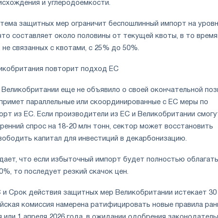
исхождения и углеродоемкости.
тема защитных мер ограничит беспошлинный импорт на уров
, что составляет около половины от текущей квоты, в то время
не связанных с квотами, с 25% до 50%.
икобритания повторит подход ЕС
 Великобритании еще не объявило о своей окончательной поз
 примет параллельные или скоординированные с ЕС меры по
орт из ЕС. Если производители из ЕС и Великобритании смогу
ренний спрос на 18-20 млн тонн, сектор может восстановить
вободить капитал для инвестиций в декарбонизацию.
ждает, что если избыточный импорт будет полностью облагат
0%, то последует резкий скачок цен.
и Срок действия защитных мер Великобритании истекает 30
пейская комиссия намерена ратифицировать новые правила ран
я или 1 апреля 2026 года, в ожидании одобрения законодател