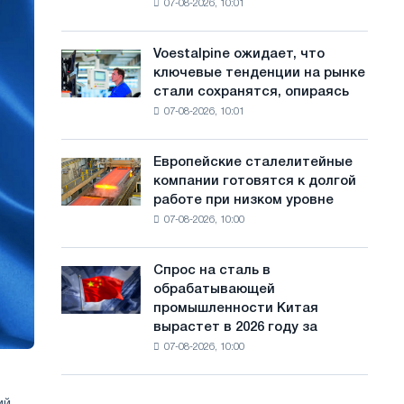
07-08-2026, 10:01
на
с
Ярославля
импорт
а
холоднокатаной
Voestalpine ожидает, что
Voestalpine
стали
й
ключевые тенденции на рынке
ожидает,
из
стали сохранятся, опираясь
что
т
пяти
07-08-2026, 10:01
ключевые
стран
а
тенденции
на
Европейские сталелитейные
Европейские
рынке
компании готовятся к долгой
сталелитейные
стали
работе при низком уровне
компании
сохранятся,
07-08-2026, 10:00
готовятся
опираясь
к
на
долгой
диверсификацию
Спрос на сталь в
Спрос
работе
обрабатывающей
на
при
промышленности Китая
сталь
низком
вырастет в 2026 году за
в
уровне
07-08-2026, 10:00
обрабатывающей
воды
промышленности
Китая