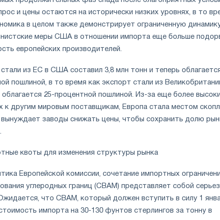
самых продолжительных фаз спада после благоприятных услов
Спрос и цены остаются на исторически низких уровнях, в то вр
ономика в целом также демонстрирует ограниченную динамику
онистские меры США в отношении импорта еще больше подор
сть европейских производителей.
 стали из ЕС в США составил 3,8 млн тонн и теперь облагается
й пошлиной, в то время как экспорт стали из Великобритани
 облагается 25-процентной пошлиной. Из-за еще более высок
х к другим мировым поставщикам, Европа стала местом скоп
о вынуждает заводы снижать цены, чтобы сохранить долю рын
.
тные квоты для изменения структуры рынка
итика Европейской комиссии, сочетание импортных ограничени
ования углеродных границ (CBAM) представляет собой серье
Ожидается, что CBAM, который должен вступить в силу 1 янв
 стоимость импорта на 30-130 фунтов стерлингов за тонну в