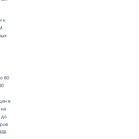
и к
M.
ных
о 80
00
цен в
 на
 до
аров
488