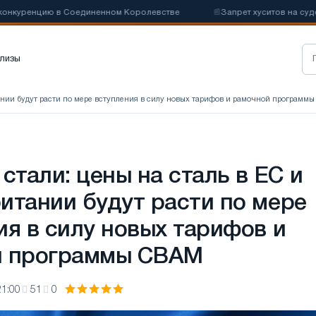
нцию в Соединенном Королевстве
📰
Запрет хуситов на судоходство
лизы
итании будут расти по мере вступления в силу новых тарифов и рамочной программ
стали: цены на сталь в ЕС и
итании будут расти по мере
ия в силу новых тарифов и
й программы CBAM
21:00
51
0