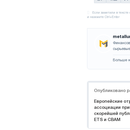
metallu
Финансов
сырьевые
Больше н
Навигация
Опубликовано р
Европейские от
ассоциации при
скорейшей публ
ETS и CBAM