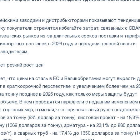
ейскими заводами и дистрибьюторами показывают тенденци
ку покупатели стремятся избегайте затрат, связанных с CBA
азиатских рынков из-за длительных сроков поставки и тариф
импортных поставок в 2026 году и передачи ценовой власти
зводителям.
ует резкий рост цен
рует, что цены на сталь в ЕС и Великобритании могут вырасти д
 в краткосрочной перспективе, с увеличением более чем на 2
а тонну позднее в 2026 году, как только меры защиты будут
объеме. В нем проводятся параллели с недавним изменением 
 торговых мер, отмечая, что горячекатаный рулон подорожал
ов за тонну (931 доллар за тонну), листовой прокат - на 18,3%
ну (1069 долларов за тонну), арматура - на 23,1% до 880 долл
ов/т), а сварных труб - на 17,4% до 1350 долларов за тонну (1