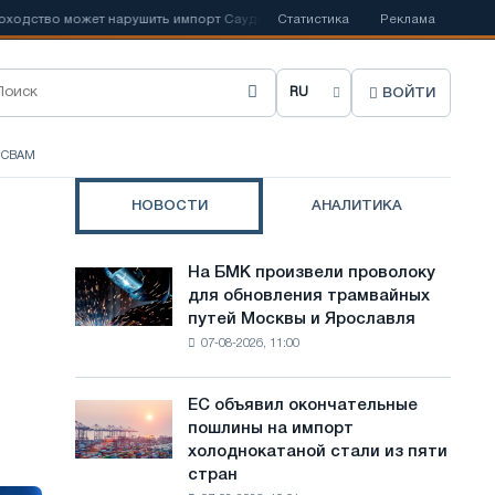
 может нарушить импорт Саудовской стали
Статистика
📰
Испанский Acerinox от
Реклама
ВОЙТИ
В
ы
ы CBAM
б
НОВОСТИ
АНАЛИТИКА
р
а
На БМК произвели проволоку
На
т
для обновления трамвайных
БМК
путей Москвы и Ярославля
произвели
ь
07-08-2026, 11:00
проволоку
я
для
обновления
з
ЕС объявил окончательные
ЕС
трамвайных
пошлины на импорт
объявил
ы
путей
холоднокатаной стали из пяти
окончательные
Москвы
к
стран
пошлины
и