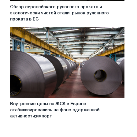
Обзор
Обзор европейского рулонного проката и
европейского
экологически чистой стали: рынок рулонного
рулонного
проката в ЕС
проката
и
экологически
чистой
стали:
рынок
рулонного
проката
в
ЕС
стабилен,
торговая
активность
Внутренние
Внутренние цены на ЖСК в Европе
невелика
цены
стабилизировались на фоне сдержанной
на
активности;импорт
ЖСК
в
Европе