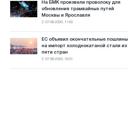
июле
На БМК произвели проволоку для
целей
На
обновления трамвайных путей
обезуглероживания
БМК
Москвы и Ярославля
произвели
07-08-2026, 11:00
проволоку
для
обновления
ЕС объявил окончательные пошлины
ЕС
трамвайных
на импорт холоднокатаной стали из
объявил
путей
пяти стран
окончательные
Москвы
07-08-2026, 10:01
пошлины
и
на
Ярославля
импорт
холоднокатаной
стали
из
пяти
стран