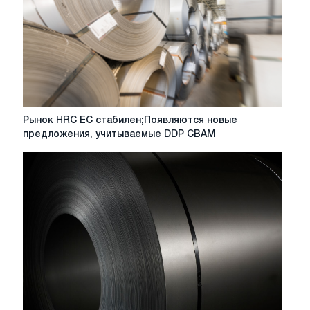
из-
за
сезонного
спада
Рынок
Рынок HRC ЕС стабилен;Появляются новые
HRC
предложения, учитываемые DDP CBAM
ЕС
стабилен;Появляются
новые
предложения,
учитываемые
DDP
CBAM