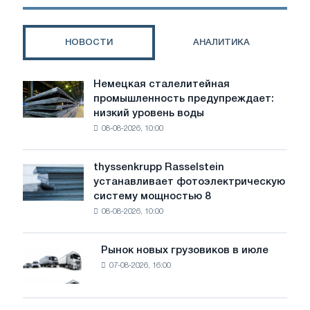
стабилизировались
на
фоне
НОВОСТИ
АНАЛИТИКА
сдержанной
активности;импорт
демонстрирует
Немецкая сталелитейная
Немецкая
смешанные
промышленность предупреждает:
сталелитейная
тенденции
низкий уровень воды
промышленность
08-08-2026, 10:00
предупреждает:
низкий
уровень
thyssenkrupp Rasselstein
thyssenkrupp
воды
устанавливает фотоэлектрическую
Rasselstein
угрожает
систему мощностью 8
устанавливает
безопасности
08-08-2026, 10:00
фотоэлектрическую
поставок
систему
мощностью
Рынок новых грузовиков в июле
Рынок
8
07-08-2026, 16:00
новых
МВт
грузовиков
для
в
достижения