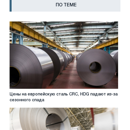
ПО ТЕМЕ
Цены
Цены на европейскую сталь CRC, HDG падают из-за
на
сезонного спада
европейскую
сталь
CRC,
HDG
падают