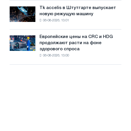
года
растут,
Tk accelis в Штутгарте выпускает
Tk
несмотря
новую режущую машину
accelis
на
06-08-2026, 13:01
в
летнее
Штутгарте
замедление
выпускает
роста
Европейские цены на CRC и HDG
Европейские
новую
цен
продолжают расти на фоне
цены
режущую
здорового спроса
на
машину
06-08-2026, 13:00
CRC
и
HDG
продолжают
расти
на
фоне
здорового
спроса