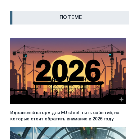
ПО ТЕМЕ
Идеальный
Идеальный шторм для EU steel: пять событий, на
шторм
которые стоит обратить внимание в 2026 году
для
EU
steel: