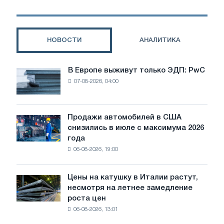
необходимую
прозрачность
данных:
компания
НОВОСТИ
АНАЛИТИКА
Primetals
Herzog
В Европе выживут только ЭДП: PwC
В
07-08-2026, 04:00
Европе
выживут
только
ЭДП:
Продажи автомобилей в США
Продажи
PwC
снизились в июле с максимума 2026
автомобилей
года
в
06-08-2026, 19:00
США
снизились
в
Цены на катушку в Италии растут,
Цены
июле
несмотря на летнее замедление
на
с
роста цен
катушку
максимума
06-08-2026, 13:01
в
2026
Италии