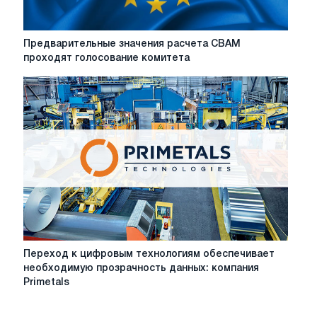
различия
Предварительные
Предварительные значения расчета CBAM
значения
проходят голосование комитета
расчета
CBAM
проходят
голосование
комитета
Переход
Переход к цифровым технологиям обеспечивает
к
необходимую прозрачность данных: компания
цифровым
Primetals
технологиям
обеспечивает