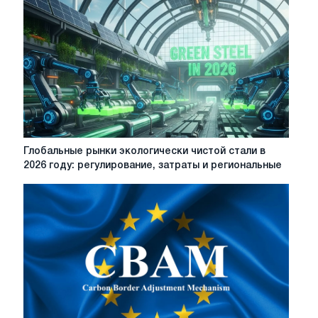
пять
событий,
на
которые
стоит
обратить
внимание
в
2026
году
Глобальные
Глобальные рынки экологически чистой стали в
рынки
2026 году: регулирование, затраты и региональные
экологически
чистой
стали
в
2026
году:
регулирование,
затраты
и
региональные