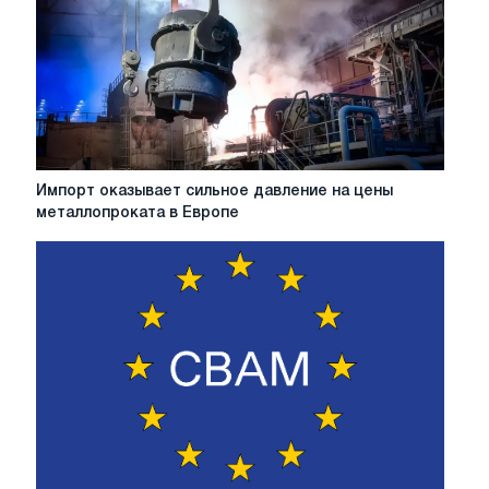
Импорт
Импорт оказывает сильное давление на цены
оказывает
металлопроката в Европе
сильное
давление
на
цены
металлопроката
в
Европе