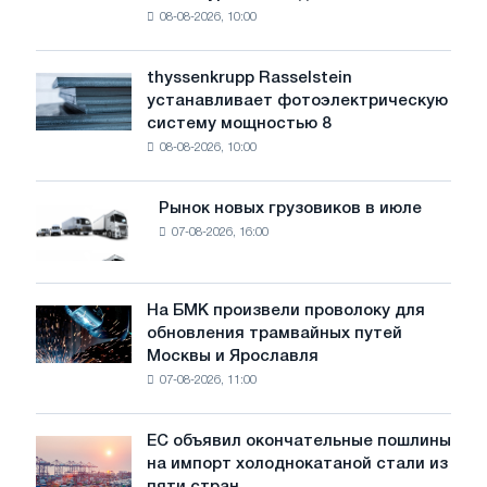
08-08-2026, 10:00
предупреждает:
низкий
уровень
thyssenkrupp Rasselstein
thyssenkrupp
воды
устанавливает фотоэлектрическую
Rasselstein
угрожает
систему мощностью 8
устанавливает
безопасности
08-08-2026, 10:00
фотоэлектрическую
поставок
систему
мощностью
Рынок новых грузовиков в июле
Рынок
8
07-08-2026, 16:00
новых
МВт
грузовиков
для
в
достижения
июле
На БМК произвели проволоку для
целей
На
обновления трамвайных путей
обезуглероживания
БМК
Москвы и Ярославля
произвели
07-08-2026, 11:00
проволоку
для
обновления
ЕС объявил окончательные пошлины
ЕС
трамвайных
на импорт холоднокатаной стали из
объявил
путей
пяти стран