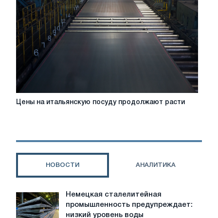
Европы
выросли
на
фоне
ограниченного
предложения
и
более
высоких
затрат
Цены
Цены на итальянскую посуду продолжают расти
на
итальянскую
посуду
продолжают
расти
НОВОСТИ
АНАЛИТИКА
Немецкая сталелитейная
Немецкая
промышленность предупреждает:
сталелитейная
низкий уровень воды
промышленность