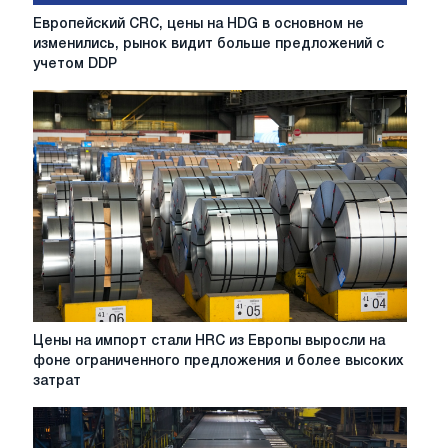
Европейский
Европейский CRC, цены на HDG в основном не
CRC,
изменились, рынок видит больше предложений с
цены
учетом DDP
на
HDG
в
основном
не
изменились,
рынок
видит
больше
предложений
с
учетом
DDP
Цены
Цены на импорт стали HRC из Европы выросли на
CBAM
на
фоне ограниченного предложения и более высоких
импорт
затрат
стали
HRC
из