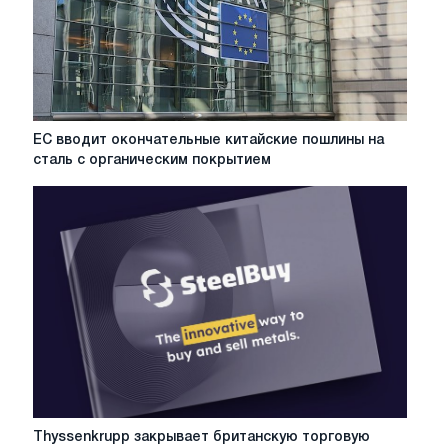
ЕС
ЕС вводит окончательные китайские пошлины на
вводит
сталь с органическим покрытием
окончательные
китайские
пошлины
на
сталь
с
органическим
покрытием
Thyssenkrupp
Thyssenkrupp закрывает британскую торговую