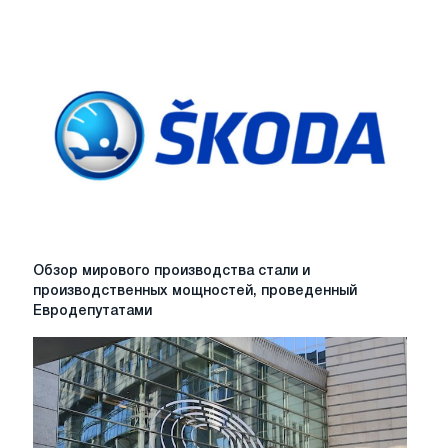
Обзор
Обзор мирового производства стали и
мирового
производственных мощностей, проведенный
производства
Евродепутатами
стали
и
производственных
мощностей,
проведенный
Евродепутатами