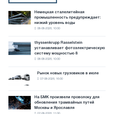
Немецкая сталелитейная
Немецкая
промышленность предупреждает:
сталелитейная
низкий уровень воды
промышленность
08-08-2026, 10:00
предупреждает:
низкий
уровень
thyssenkrupp Rasselstein
thyssenkrupp
воды
устанавливает фотоэлектрическую
Rasselstein
угрожает
систему мощностью 8
устанавливает
безопасности
08-08-2026, 10:00
фотоэлектрическую
поставок
систему
мощностью
Рынок новых грузовиков в июле
Рынок
8
07-08-2026, 16:00
новых
МВт
грузовиков
для
в
достижения
июле
На БМК произвели проволоку для
целей
На
обновления трамвайных путей
обезуглероживания
БМК
Москвы и Ярославля
произвели
07-08-2026, 11:00