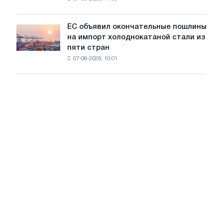
проволоку
для
обновления
ЕС объявил окончательные пошлины
ЕС
трамвайных
на импорт холоднокатаной стали из
объявил
путей
пяти стран
окончательные
Москвы
07-08-2026, 10:01
пошлины
и
на
Ярославля
импорт
холоднокатаной
стали
из
пяти
стран