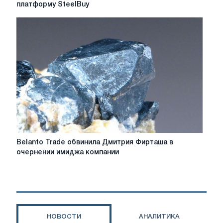
закрывает
платформу SteelBuy
британскую
торговую
платформу
SteelBuy
Belanto
Belanto Trade обвинила Дмитрия Фирташа в
Trade
очернении имиджа компании
обвинила
Дмитрия
Фирташа
в
очернении
имиджа
НОВОСТИ
АНАЛИТИКА
компании