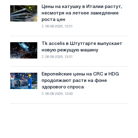
подвигу
Цены на катушку в Италии растут,
Цены
советской
несмотря на летнее замедление
на
авиации
роста цен
катушку
в
06-08-2026, 13:01
в
годы
Италии
Великой
растут,
Отечественной
Tk accelis в Штутгарте выпускает
Tk
несмотря
войны
новую режущую машину
accelis
на
06-08-2026, 13:01
в
летнее
Штутгарте
замедление
выпускает
роста
Европейские цены на CRC и HDG
Европейские
новую
цен
продолжают расти на фоне
цены
режущую
здорового спроса
на
машину
06-08-2026, 13:00
CRC
и
HDG
продолжают
расти
на
фоне